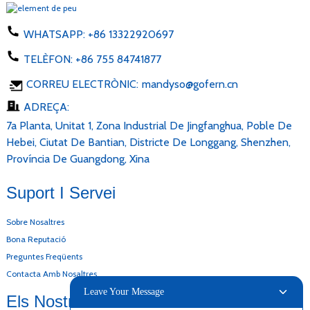
WHATSAPP:
+86 13322920697
TELÈFON:
+86 755 84741877
CORREU ELECTRÒNIC:
mandyso@gofern.cn
ADREÇA:
7a Planta, Unitat 1, Zona Industrial De Jingfanghua, Poble De
Hebei, Ciutat De Bantian, Districte De Longgang, Shenzhen,
Província De Guangdong, Xina
Suport I Servei
Sobre Nosaltres
Bona Reputació
Preguntes Freqüents
Contacta Amb Nosaltres
Leave Your Message
Els Nostres Productes