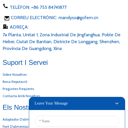
TELÈFON:
+86 755 84741877
CORREU ELECTRÒNIC:
mandyso@gofern.cn
ADREÇA:
7a Planta, Unitat 1, Zona Industrial De Jingfanghua, Poble De
Hebei, Ciutat De Bantian, Districte De Longgang, Shenzhen,
Província De Guangdong, Xina
Suport I Servei
Sobre Nosaltres
Bona Reputació
Preguntes Freqüents
Contacta Amb Nosaltres
Leave Your Message
Els Nostres Productes
Adaptador D'alimentació D'escriptori
Font D'alimentació De CA I CC