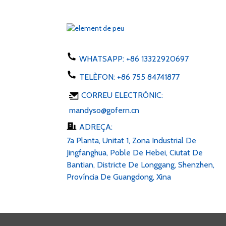
Adaptador d'endoll UE EUA
AU Regne Unit 50-60 Hz CC
1...
Carregador de telèfon 5W
tipus C USB ac 100-24...
WHATSAPP:
+86 13322920697
TELÈFON:
+86 755 84741877
Tira de LED 6v 12v 24v CA
CORREU ELECTRÒNIC:
100-240V CC 1...
mandyso@gofern.cn
ADREÇA:
7a Planta, Unitat 1, Zona Industrial De
Jingfanghua, Poble De Hebei, Ciutat De
Bantian, Districte De Longgang, Shenzhen,
Província De Guangdong, Xina