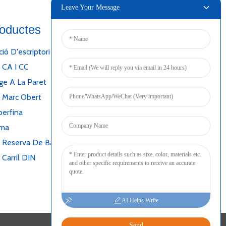
Leave Your Message
roductes
Connectar
ió D'escriptori
 CA I CC
e A La Paret
e Marc Obert
perfina
ima
 Reserva De Bateria
Carril DIN
AI Helps Write
Send