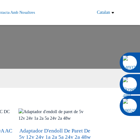
tacta Amb Nosaltres
Catalan
0086 13322920697
0A AC
Adaptador D'endoll De Paret De
5v 12v 24v 1a 2a 5a 24v 2a 48w