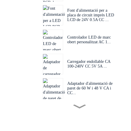
Font d'alimentació per a
placa de circuit imprès LED
LCD de 24V 0.5A CC ...
Controlador LED de marc
obert personalitzat AC 1...
Carregador endollable CA
100-240V CC 5V 5A ...
Adaptador d'alimentació de
paret de 60 W i 48 V CA i
CC...
Endoll intercanviable 60W
24V 48V AC D...