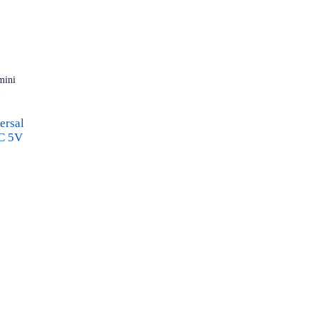
ersal
CC 5V