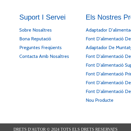
Suport I Servei
Els Nostres P
Sobre Nosaltres
Adaptador D'alimentac
Bona Reputació
Font D'alimentació De
Preguntes Freqüents
Adaptador De Muntatg
Contacta Amb Nosaltres
Font D'alimentació D
Font D'alimentació Su
Font D'alimentació Pr
Font D'alimentació De
Font D'alimentació De 
Nou Producte
DRETS D'AUTOR © 2024 TOTS ELS DRETS RESERVATS