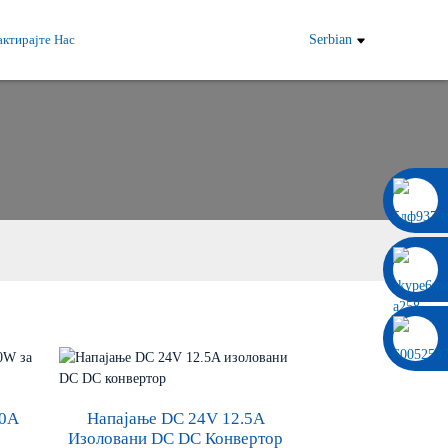
ктирајте Нас
Serbian
0086 13322920697
10A
Напајање DC 24V 12.5A
Изоловани DC DC Конвертор