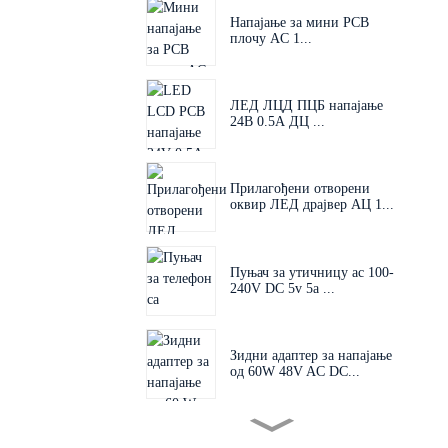
Напајање за мини PCB
плочу AC 1...
ЛЕД ЛЦД ПЦБ напајање
24В 0.5А ДЦ ...
Прилагођени отворени
оквир ЛЕД драјвер АЦ 1...
Пуњач за утичницу ac 100-
240V DC 5v 5a ...
Зидни адаптер за напајање
од 60W 48V AC DC...
Заменљиви утикач 60W