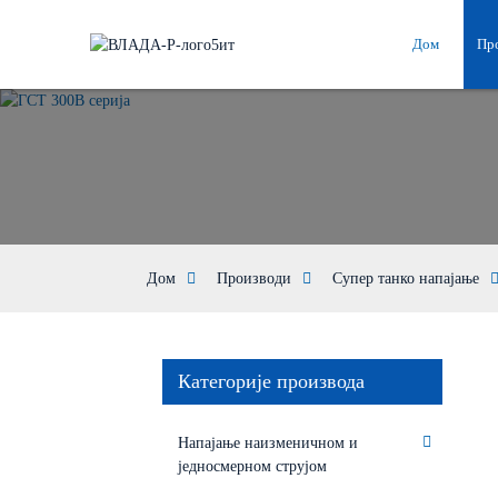
Дом
Пр
Дом
Производи
Супер танко напајање
Категорије производа
Напајање наизменичном и
једносмерном струјом