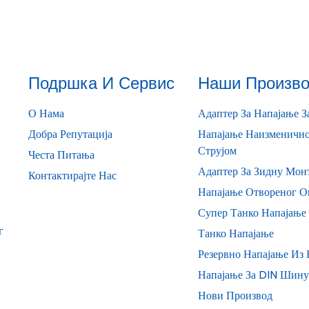
Подршка И Сервис
Наши Произво
О Нама
Адаптер За Напајање З
Добра Репутација
Напајање Наизменично
Струјом
Честа Питања
Адаптер За Зидну Мон
Контактирајте Нас
Напајање Отвореног О
Супер Танко Напајање
г
Танко Напајање
Резервно Напајање Из 
Напајање За DIN Шину
Нови Производ