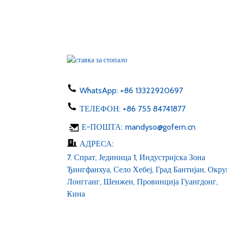
24V 48V AC Д...
Адаптер за утикач ЕУ САД
АУ УК 50-60 хз
једносмерна струја 1...
Пуњач за телефон 5W тип
C USB ac 100-24...
WhatsApp:
+86 13322920697
ТЕЛЕФОН:
+86 755 84741877
ЛЕД трака 6v 12v 24v AC
Е-ПОШТА:
mandyso@gofern.cn
100-240V DC 1...
АДРЕСА:
7. Спрат, Јединица 1, Индустријска Зона
Ђингфанхуа, Село Хебеј, Град Бантијан, Окру
Лонгганг, Шенжен, Провинција Гуангдонг,
Кина