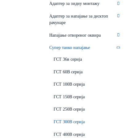
Адаптер за зидну монтажу
Адаптер за напајање за десктоп
рачунаре
Напајање отвореног оквира
Супер танко напајање
ГСТ 36в серија
ГСТ 60В серија
ГСТ 100В серија
ГСТ 150В серија
ГСТ 250В серија
ГСТ 300В серија
ГСТ 400В серија