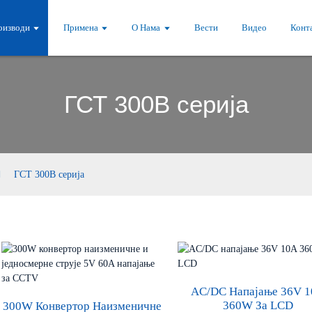
оизводи
Примена
О Нама
Вести
Видео
Конта
ГСТ 300В серија
ГСТ 300В серија
AC/DC Напајање 36V 
360W За LCD
300W Конвертор Наизменичне