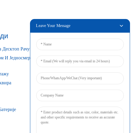
Leave Your Message
ди
Повезати
а Десктоп Рачунаре
м И Једносмерном
тажу
квира
Батерије