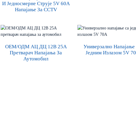
И Једносмерне Струје 5V 60A
Напајање За CCTV
ОЕМ/ОДМ АЦ ДЦ 12В 25А
Универзално Напајање
Претварач Напајања За
Једним Излазом 5V 7
Аутомобил