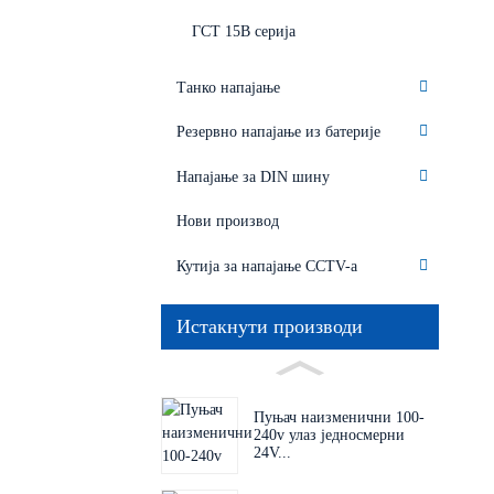
ГСТ 15В серија
Танко напајање
Резервно напајање из батерије
Напајање за DIN шину
Нови производ
Кутија за напајање CCTV-а
Истакнути производи
Пуњач наизменични 100-
240v улаз једносмерни
24V...