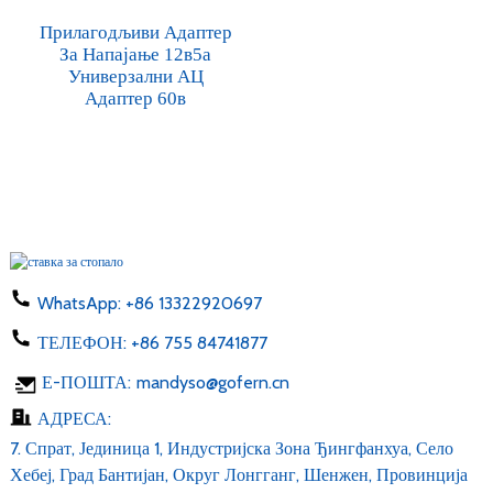
Прилагодљиви Адаптер
За Напајање 12в5а
Универзални АЦ
Адаптер 60в
WhatsApp:
+86 13322920697
ТЕЛЕФОН:
+86 755 84741877
Е-ПОШТА:
mandyso@gofern.cn
АДРЕСА:
7. Спрат, Јединица 1, Индустријска Зона Ђингфанхуа, Село
Хебеј, Град Бантијан, Округ Лонгганг, Шенжен, Провинција