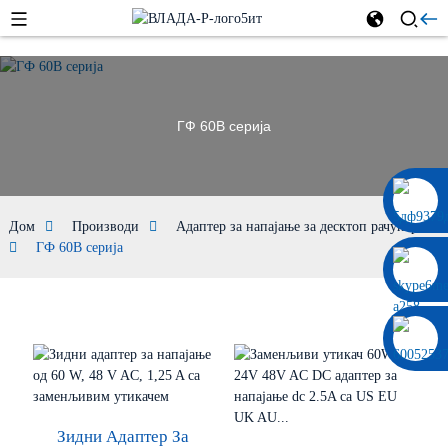
ГФ 60В серија
0086 13322920697
Дом
Производи
Адаптер за напајање за десктоп рачунаре
ГФ 60В серија
Зидни Адаптер За