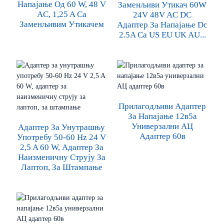
Напајање Од 60 W, 48 V
Заменљиви Утикач 60W
AC, 1,25 A Са
24V 48V AC DC
Заменљивим Утикачем
Адаптер За Напајање Dc
2.5A Са US EU UK AU...
Прилагодљиви Адаптер
За Напајање 12в5а
Универзални АЦ
Адаптер За Унутрашњу
Адаптер 60в
Употребу 50-60 Hz 24 V
2,5 A 60 W, Адаптер За
Наизменичну Струју За
Лаптоп, За Штампање