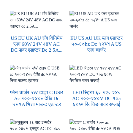
US EU UK AU सँग विनिमेय
EU US AU UK प्लग एडाप्टर
प्लग 60W 24V 48V AC
५०-६०hz Dc १२V१A US
DC पावर एडाप्टर Dc 2.5A...
प्लग चार्जर
फोन चार्जर ५W टाइप C USB
LED स्ट्रिप ६v १२v २४v
Ac १००-२४०v देखि Dc
AC १००-२४०V DC १०a
५V१A भित्ता माउन्ट एडाप्टर
६०W स्विचिङ पावर सप्लाई