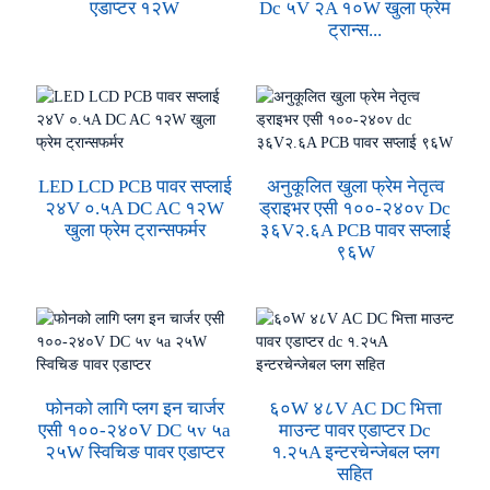
एडाप्टर १२W
Dc ५V २A १०W खुला फ्रेम
ट्रान्स...
LED LCD PCB पावर सप्लाई
अनुकूलित खुला फ्रेम नेतृत्व
२४V ०.५A DC AC १२W
ड्राइभर एसी १००-२४०v Dc
खुला फ्रेम ट्रान्सफर्मर
३६V२.६A PCB पावर सप्लाई
९६W
फोनको लागि प्लग इन चार्जर
६०W ४८V AC DC भित्ता
एसी १००-२४०V DC ५v ५a
माउन्ट पावर एडाप्टर Dc
२५W स्विचिङ पावर एडाप्टर
१.२५A इन्टरचेन्जेबल प्लग
सहित