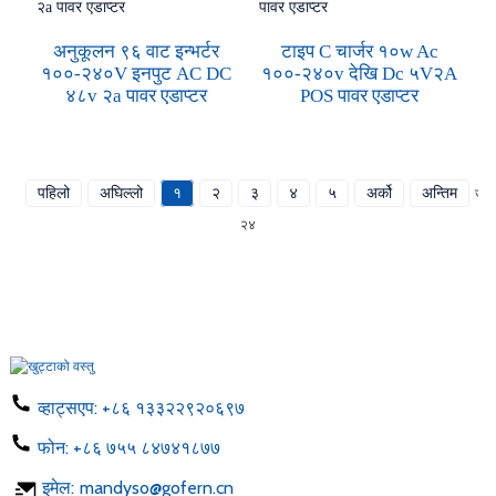
अनुकूलन ९६ वाट इन्भर्टर
टाइप C चार्जर १०w Ac
१००-२४०V इनपुट AC DC
१००-२४०v देखि Dc ५V२A
४८v २a पावर एडाप्टर
POS पावर एडाप्टर
पहिलो
अघिल्लो
१
२
३
४
५
अर्को
अन्तिम
जम्म
२४
व्हाट्सएप:
+८६ १३३२२९२०६९७
फोन:
+८६ ७५५ ८४७४१८७७
इमेल:
mandyso@gofern.cn