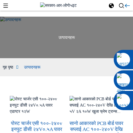
उत्पादनहरू
००८६ १३३२२९२०६९७
गृह पृष्ठ
उत्पादनहरू
पोस्ट चार्जर एसी १००-२४०v
सानो आकारको PCB बोर्ड पावर
इनपुट डीसी २४V०.५A पावर
सप्लाई AC १००-२४०V देखि