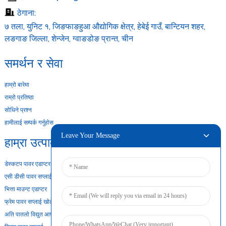
ठेगाना:
७ तला, युनिट १, जिङफाङहुआ औद्योगिक क्षेत्र, हेबेई गाउँ, बान्टियन शहर,
लङगाङ जिल्ला, शेन्जेन, ग्वाङडोङ प्रान्त, चीन
समर्थन र सेवा
हाम्रो बारेमा
राम्रो प्रतिष्ठा
सोधिने प्रश्न
हामीलाई सम्पर्क गर्नुहोस
Leave Your Message
हाम्रा उत्पादनहरू
डेस्कटप पावर एडाप्टर
एसी डीसी पावर सप्लाई
भित्ता माउन्ट एडाप्टर
फ्रेम पावर सप्लाई खोल्नुहोस्
अति पातलो विद्युत आपूर्ति