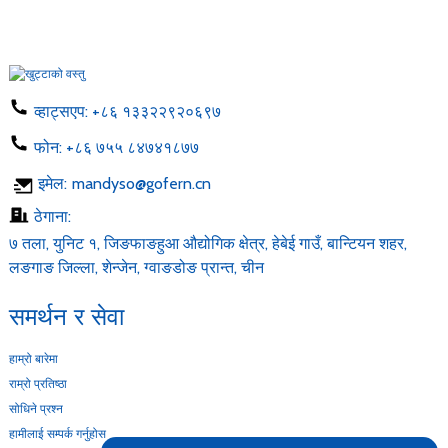
व्हाट्सएप:
+८६ १३३२२९२०६९७
फोन:
+८६ ७५५ ८४७४१८७७
इमेल:
mandyso@gofern.cn
ठेगाना:
७ तला, युनिट १, जिङफाङहुआ औद्योगिक क्षेत्र, हेबेई गाउँ, बान्टियन शहर,
लङगाङ जिल्ला, शेन्जेन, ग्वाङडोङ प्रान्त, चीन
समर्थन र सेवा
हाम्रो बारेमा
राम्रो प्रतिष्ठा
सोधिने प्रश्न
हामीलाई सम्पर्क गर्नुहोस