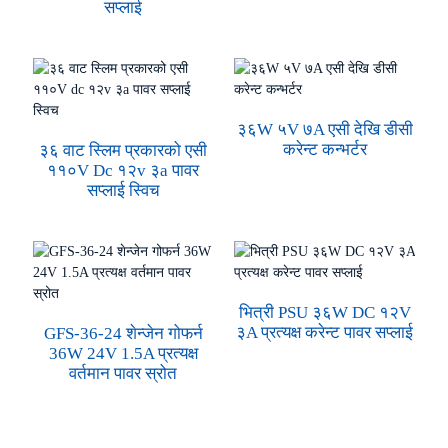
सप्लाई
३६W ५V ७A एसी देखि डीसी
करेन्ट कन्भर्टर
३६ वाट स्लिम प्रकारको एसी
११०V Dc १२v ३a पावर
सप्लाई स्विच
भित्री PSU ३६W DC १२V
३A प्रत्यक्ष करेन्ट पावर सप्लाई
GFS-36-24 शेन्जेन गोफर्न
36W 24V 1.5A प्रत्यक्ष
वर्तमान पावर स्रोत