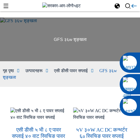
GFS ३६w शृङ्खला
००८६ १३३२२९२०६९७
गृह पृष्ठ
उत्पादनहरू
एसी डीसी पावर सप्लाई
GFS ३६w
शृङ्खला
एसी डीसी ५ भी ८ ए पावर
५V ३०W AC DC कन्भर्टर
सप्लाई ४० वाट स्विचिङ पावर
६a स्विचिङ पावर सप्लाई