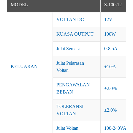
MODEL
S-100-12
VOLTAN DC
12V
KUASA OUTPUT
100W
Julat Semasa
0-8.5A
Julat Pelarasan
KELUARAN
±10%
Voltan
PENGAWALAN
±2.0%
BEBAN
TOLERANSI
±2.0%
VOLTAN
Julat Voltan
100-240VAC