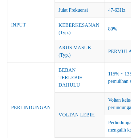
Julat Frekuensi
47-63Hz
INPUT
KEBERKESANAN
80%
(Typ.)
ARUS MASUK
PERMULAAN 
(Typ.)
BEBAN
115% ~ 135% ku
TERLEBIH
pemulihan aut
DAHULU
Voltan keluara
PERLINDUNGAN
perlindungan v
VOLTAN LEBIH
Perlindungan: 
mengalih kelua