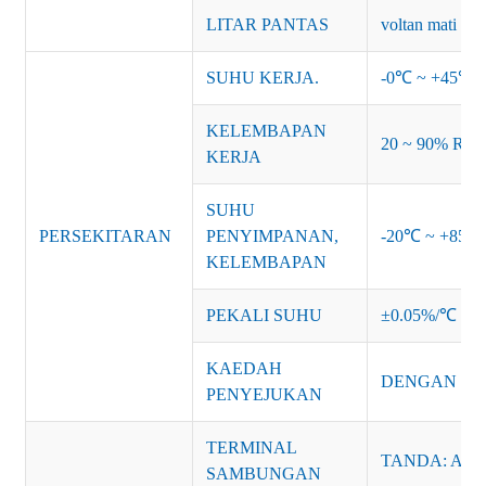
LITAR PANTAS
voltan mati da
SUHU KERJA.
-0℃ ~ +45℃ (R
KELEMBAPAN
20 ~ 90% RH 
KERJA
SUHU
PERSEKITARAN
PENYIMPANAN,
-20℃ ~ +85℃
KELEMBAPAN
PEKALI SUHU
±0.05%/℃
KAEDAH
DENGAN perol
PENYEJUKAN
TERMINAL
TANDA: AC-L
SAMBUNGAN