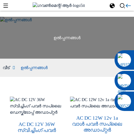
ഉൽപ്പന്നങ്ങൾ
0086 13322920697
വീട്
ഉൽപ്പന്നങ്ങൾ
AC DC 12W 12v 1a
വാൾ പവർ സപ്ലൈ
AC DC 12V 36W
അഡാപ്റ്റർ
സ്വിച്ചിംഗ് പവർ