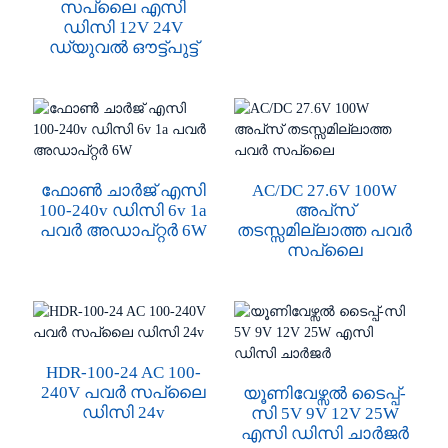
സപ്ലൈ എസി
ഡിസി 12V 24V
ഡ്യുവൽ ഔട്ട്പുട്ട്
ഫോൺ ചാർജ് എസി
AC/DC 27.6V 100W
100-240v ഡിസി 6v 1a
അപ്‌സ്
പവർ അഡാപ്റ്റർ 6W
തടസ്സമില്ലാത്ത പവർ
സപ്ലൈ
HDR-100-24 AC 100-
240V പവർ സപ്ലൈ
യൂണിവേഴ്സൽ ടൈപ്പ്-
ഡിസി 24v
സി 5V 9V 12V 25W
എസി ഡിസി ചാർജർ