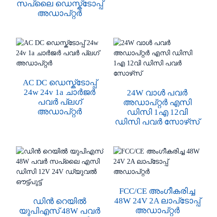
സപ്ലൈ ഡെസ്ക്ടോപ്പ്
അഡാപ്റ്റർ
AC DC ഡെസ്ക്ടോപ്പ്
24w 24v 1a ചാർജർ
24W വാൾ പവർ
പവർ പ്ലഗ്
അഡാപ്റ്റർ എസി
അഡാപ്റ്റർ
ഡിസി 1എ 12വി
ഡിസി പവർ സോഴ്‌സ്
FCC/CE അംഗീകരിച്ച
48W 24V 2A ലാപ്‌ടോപ്പ്
ഡിൻ റെയിൽ
അഡാപ്റ്റർ
യുപിഎസ് 48W പവർ