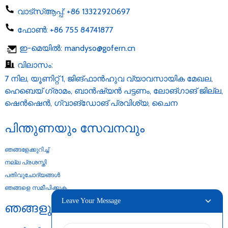
വാട്സ്ആപ്പ്:
+86 13322920697
ഫോൺ:
+86 755 84741877
ഇ-മെയിൽ:
mandyso@gofern.cn
വിലാസം:
7 നില, യൂണിറ്റ് 1, ജിങ്‌ഫാൻ‌ഹുവ വ്യാവസായിക മേഖല,
ഹെബെയ് ഗ്രാമം, ബാൻ‌ഷ്യൻ പട്ടണം, ലോങ്‌ഗാങ് ജില്ല,
ഷെൻ‌ഷെൻ, ഗ്വാങ്‌ഡോങ് പ്രവിശ്യ, ചൈന
പിന്തുണയും സേവനവും
ഞങ്ങളേക്കുറിച്ച്
നല്ല പ്രശസ്തി
പതിവുചോദ്യങ്ങൾ
ഞങ്ങളെ സമീപിക്കുക
Leave Your Message
ഞങ്ങളുടെ ഉല്പന്നങ്ങൾ