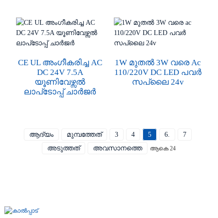
CE UL അംഗീകരിച്ച AC
1W മുതൽ 3W വരെ Ac
DC 24V 7.5A
110/220V DC LED പവർ
യൂണിവേഴ്സൽ
സപ്ലൈ 24v
ലാപ്‌ടോപ്പ് ചാർജർ
ആദ്യം
മുമ്പത്തേത്
3
4
5
6.
7
അടുത്തത്
അവസാനത്തെ
ആകെ 24