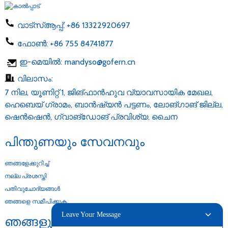
വാട്സ്ആപ്പ്:
+86 13322920697
ഫോൺ:
+86 755 84741877
ഇ-മെയിൽ:
mandyso@gofern.cn
വിലാസം:
7 നില, യൂണിറ്റ് 1, ജിങ്‌ഫാൻ‌ഹുവ വ്യാവസായിക മേഖല,
ഹെബെയ് ഗ്രാമം, ബാൻ‌ഷ്യൻ പട്ടണം, ലോങ്‌ഗാങ് ജില്ല,
ഷെൻ‌ഷെൻ, ഗ്വാങ്‌ഡോങ് പ്രവിശ്യ, ചൈന
പിന്തുണയും സേവനവും
ഞങ്ങളേക്കുറിച്ച്
നല്ല പ്രശസ്തി
പതിവുചോദ്യങ്ങൾ
ഞങ്ങളെ സമീപിക്കുക
Leave Your Message
ഞങ്ങളുടെ ഉല്പന്നങ്ങൾ