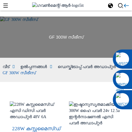
GF 300W സീരീസ്
0086 13322920697
വീട്
ഉൽപ്പന്നങ്ങൾ
ഡെസ്ക്ടോപ്പ് പവർ അഡാപ്റ്റർ
GF 300W സീരീസ്
228W കസ്റ്റമൈസ്ഡ്