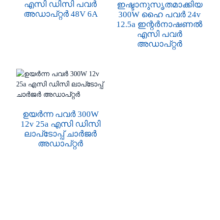
എസി ഡിസി പവർ
ഇഷ്ടാനുസൃതമാക്കിയ
അഡാപ്റ്റർ 48V 6A
300W ഹൈ പവർ 24v
12.5a ഇന്റർനാഷണൽ
എസി പവർ
അഡാപ്റ്റർ
ഉയർന്ന പവർ 300W
12v 25a എസി ഡിസി
ലാപ്‌ടോപ്പ് ചാർജർ
അഡാപ്റ്റർ