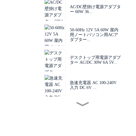
AC/DC壁掛け電源アダプタ
ー 60W 36...
50-60Hz 12V 5A 60W 屋内
用ノートパソコン用ACア
ダプター...
デスクトップ用電源アダプ
ター AC/DC 30W 6A 5V...
急速充電器 AC 100-240V
入力 DC 6V ...
ミニサイズPCB基板電源
AC 1...
ポストチャージャー AC