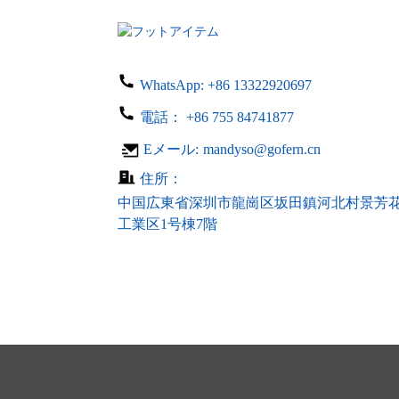
100-240V 入力 DC 24V...
LED LCD基板用電源 24V
0.5A DC ...
WhatsApp:
+86 13322920697
電話：
+86 755 84741877
カスタマイズされたオープ
ンフレームLEDドライバー
Eメール:
mandyso@gofern.cn
AC 1...
住所：
中国広東省深圳市龍崗区坂田鎮河北村景芳
工業区1号棟7階