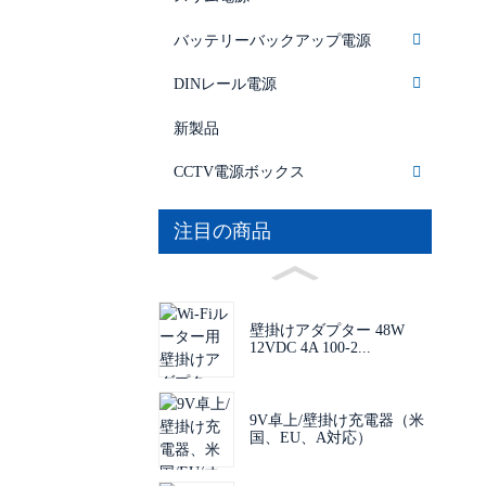
バッテリーバックアップ電源
DINレール電源
新製品
CCTV電源ボックス
注目の商品
壁掛けアダプター 48W
12VDC 4A 100-2...
9V卓上/壁掛け充電器（米
国、EU、A対応）