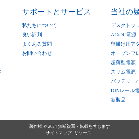
サポートとサービス
当社の
私たちについて
デスクトッ
良い評判
AC/DC電源
よくある質問
壁掛け用ア
お問い合わせ
オープンフ
超薄型電源
花
スリム電源
バッテリー
DINレール
新製品
著作権 © 2024 無断複写・転載を禁じます
サイトマップ
リソース