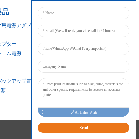
製品
接続する
プ用電源アダプター
ダプター
レーム電源
バックアップ電源
電源
AI Helps Write
Send