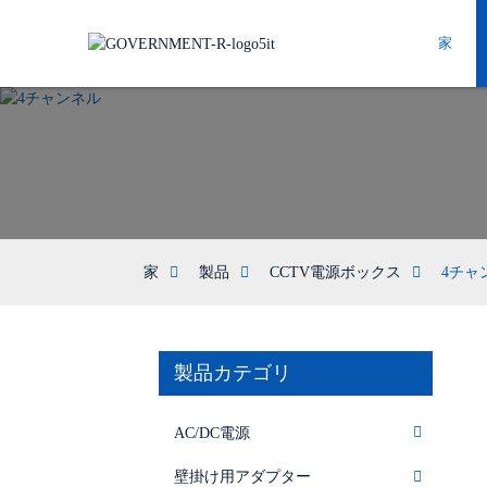
家
家
製品
CCTV電源ボックス
4チャ
製品カテゴリ
AC/DC電源
壁掛け用アダプター