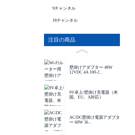
9チャンネル
18チャンネル
注目の商品
壁掛けアダプター 48W
12VDC 4A 100-2...
9V卓上/壁掛け充電器（米
国、EU、A対応）
AC/DC壁掛け電源アダプタ
ー 60W 36...