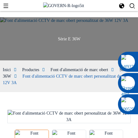
Sèrie E 36W
0086 13322920697
Inici
Productes
Font d'alimentació de marc obert
Sèrie E
36W
Font d'alimentació CCTV de marc obert personalitzat de 36W
12V 3A