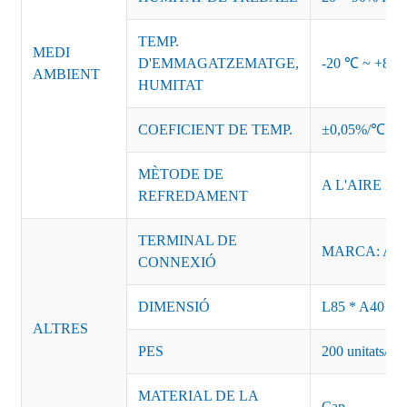
TEMP.
MEDI
D'EMMAGATZEMATGE,
-20 ℃ ~ +85
AMBIENT
HUMITAT
COEFICIENT DE TEMP.
±0,05%/℃
MÈTODE DE
A L'AIRE LL
REFREDAMENT
TERMINAL DE
MARCA: AC-L
CONNEXIÓ
DIMENSIÓ
L85 * A40 * 
ALTRES
PES
200 unitats/car
MATERIAL DE LA
Cap