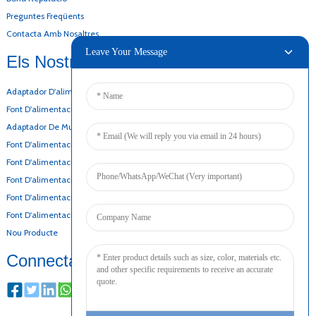
Preguntes Freqüents
Contacta Amb Nosaltres
Leave Your Message
Els Nostres Productes
Adaptador D'alimentació D'escriptori
Font D'alimentació De CA I CC
Adaptador De Muntatge A La Paret
Font D'alimentació De Marc Obert
Font D'alimentació Superfina
Font D'alimentació Prima
Font D'alimentació De Reserva De Bateria
Font D'alimentació De Carril DIN
Nou Producte
Connectar