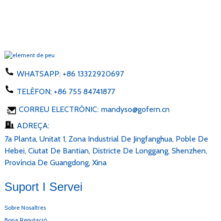
WHATSAPP:
+86 13322920697
TELÈFON:
+86 755 84741877
CORREU ELECTRÒNIC:
mandyso@gofern.cn
ADREÇA:
7a Planta, Unitat 1, Zona Industrial De Jingfanghua, Poble De
Hebei, Ciutat De Bantian, Districte De Longgang, Shenzhen,
Província De Guangdong, Xina
Suport I Servei
Sobre Nosaltres
Bona Reputació