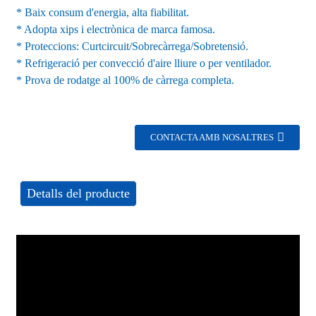
* Baix consum d'energia, alta fiabilitat.
* Adopta xips i electrònica de marca famosa.
* Proteccions: Curtcircuit/Sobrecàrrega/Sobretensió.
* Refrigeració per convecció d'aire lliure o per ventilador.
* Prova de rodatge al 100% de càrrega completa.
CONTACTA AMB NOSALTRES
Detalls del producte