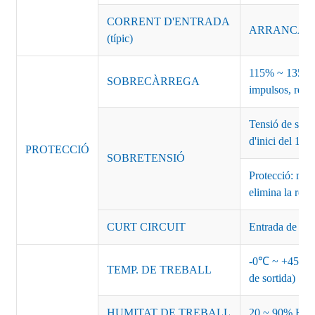
CORRENT D'ENTRADA
ARRANCADA 
(típic)
115% ~ 135% d
SOBRECÀRREGA
impulsos, recu
Tensió de sort
d'inici del 1
PROTECCIÓ
SOBRETENSIÓ
Protecció: mod
elimina la rec
CURT CIRCUIT
Entrada de des
-0℃ ~ +45℃ (Co
TEMP. DE TREBALL
de sortida)
HUMITAT DE TREBALL
20 ~ 90% HR s