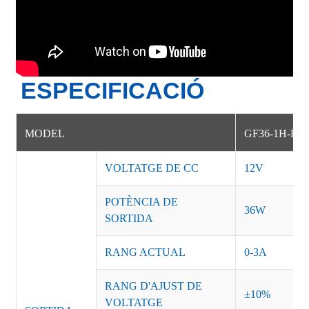
ESPECIFICACIÓ
MODEL
GF36-1H-DE
VOLTATGE DE CC
12V
POTÈNCIA DE
36W
SORTIDA
RANG ACTUAL
0-3A
RANG D'AJUST DE
±10%
VOLTATGE