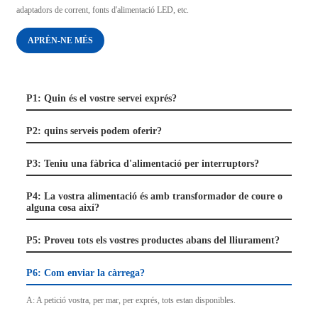
adaptadors de corrent, fonts d'alimentació LED, etc.
APRÈN-NE MÉS
P1: Quin és el vostre servei exprés?
P2: quins serveis podem oferir?
P3: Teniu una fàbrica d'alimentació per interruptors?
P4: La vostra alimentació és amb transformador de coure o
alguna cosa així?
P5: Proveu tots els vostres productes abans del lliurament?
P6: Com enviar la càrrega?
A: A petició vostra, per mar, per exprés, tots estan disponibles.