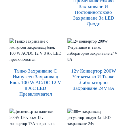
Променливотоково
Захранване И
Постояннотоково
Захранване За LED
Диоди
Тънко Захранване С
12v Конвертор 200W
Импулсен Захранващ
Ултратънко И Тънко
Блок 100 W AC/DC 12 V
Лабораторно
8 A С LED
Захранване 24V 8A
Превключвател