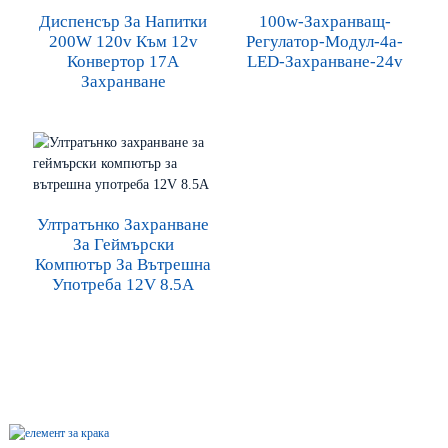
Диспенсър За Напитки
100w-Захранващ-
200W 120v Към 12v
Регулатор-Модул-4a-
Конвертор 17A
LED-Захранване-24v
Захранване
Ултратънко Захранване
За Геймърски
Компютър За Вътрешна
Употреба 12V 8.5A