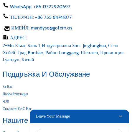
WhatsApp:
+86 13322920697
ТЕЛЕФОН:
+86 755 84741877
ИМЕЙЛ:
mandyso@gofern.cn
АДРЕС:
7-Ми Етаж, Блок 1, Индустриална Зона Jingfanghua, Село
Хебей, Град Bantian, Район Longgang, Шенжен, Провинция
Гуандун, Китай
Поддръжка И Обслужване
За Нас
Добра Репутация
ЧЗВ
Свържете Се С Нас
Leave Your Message
Нашите Продукти