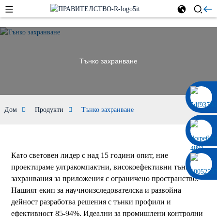
Тънко захранване
0086 13322920697
Дом
Продукти
Тънко захранване
Като световен лидер с над 15 години опит, ние
проектираме ултракомпактни, високоефективни тънки
захранвания за приложения с ограничено пространство.
Нашият екип за научноизследователска и развойна
дейност разработва решения с тънки профили и
ефективност 85-94%. Идеални за промишлени контролни