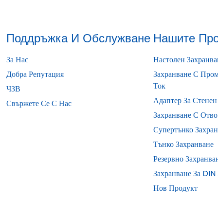
Поддръжка И Обслужване
Нашите Про
За Нас
Настолен Захранв
Добра Репутация
Захранване С Про
Ток
ЧЗВ
Адаптер За Стене
Свържете Се С Нас
Захранване С Отво
Супертънко Захран
Тънко Захранване
Резервно Захранва
Захранване За DI
Нов Продукт