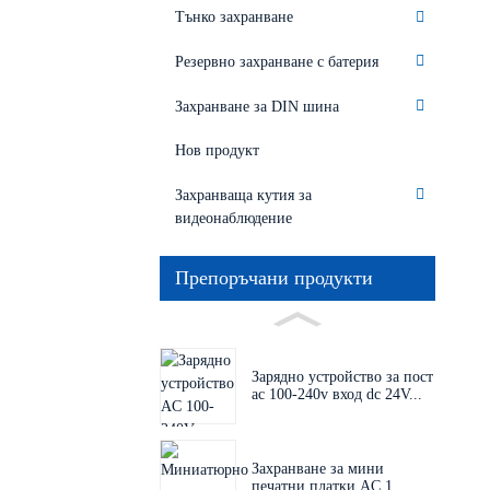
Тънко захранване
Резервно захранване с батерия
Захранване за DIN шина
Нов продукт
Захранваща кутия за
видеонаблюдение
Препоръчани продукти
Зарядно устройство за пост
ac 100-240v вход dc 24V...
Захранване за мини
печатни платки AC 1...