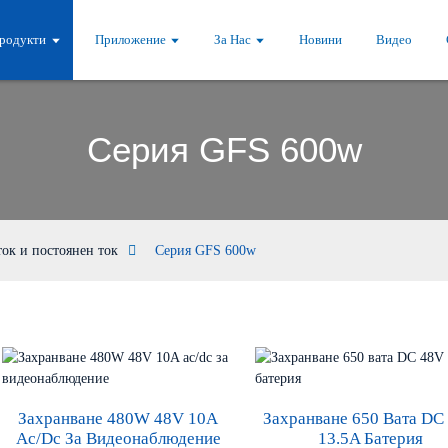
родукти
Приложение
За Нас
Новини
Видео
Серия GFS 600w
ток и постоянен ток
Серия GFS 600w
Захранване 480W 48V 10A
Захранване 650 Вата DC
Ac/dc За Видеонаблюдение
13.5A Батерия