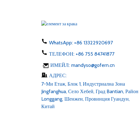
Адаптер за щепсел ЕС/
САЩ/ВЕЛИКОБРИТАНИЯ
50-60hz DC 1...
Зарядно за телефон 5W тип
C USB ac 100-24...
WhatsApp:
+86 13322920697
ТЕЛЕФОН:
+86 755 84741877
LED лента 6v 12v 24v AC
ИМЕЙЛ:
mandyso@gofern.cn
100-240V DC 1...
АДРЕС:
7-Ми Етаж, Блок 1, Индустриална Зона
Jingfanghua, Село Хебей, Град Bantian, Район
Longgang, Шенжен, Провинция Гуандун,
Китай