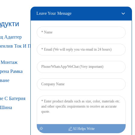
Leave Your Message
дукти
Свързвам
ащ Адаптер
менлив Ток И Постоянен
н Монтаж
рена Рамка
ване
не С Батерия
N Шина
AI Helps Write