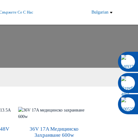
Свържете Се С Нас
Bulgarian
0086 13322920697
 48V
36V 17A Медицинско
Захранване 600w