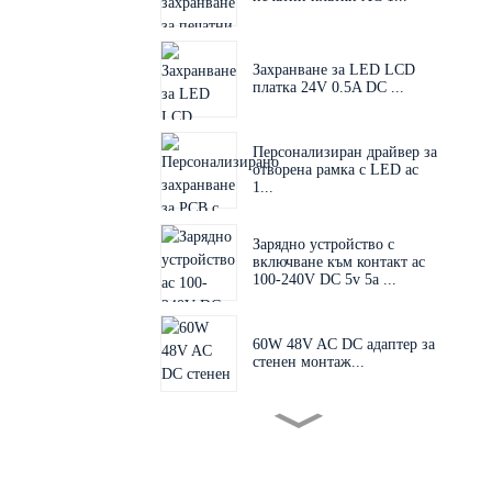
Захранване за LED LCD
платка 24V 0.5A DC ...
Персонализиран драйвер за
отворена рамка с LED ac
1...
Зарядно устройство с
включване към контакт ac
100-240V DC 5v 5a ...
60W 48V AC DC адаптер за
стенен монтаж...
Сменяем щепсел 60W 24V
48V AC D...