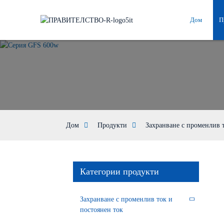
Дом
П
Дом
Продукти
Захранване с променлив 
Категории продукти
Захранване с променлив ток и
постоянен ток