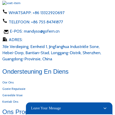
WHATSAPP:
+86 13322920697
TELEFOON:
+86 755 84741877
E-POS:
mandyso@gofern.cn
ADRES:
7de Verdieping, Eenheid 1, Jingfanghua Industriële Sone,
Hebei-Dorp, Bantian-Stad, Longgang-Distrik, Shenzhen,
Guangdong-Provinsie, China
Ondersteuning En Diens
Oor Ons
Goeie Reputasie
Gereelde Vrae
Kontak Ons
Leave Your Message
Ons Produkte