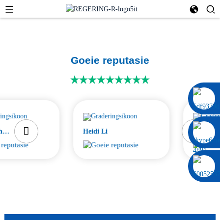
Goeie reputasie
0086 13322920697
ergey Shamray,
Heidi Li
Petrie L.