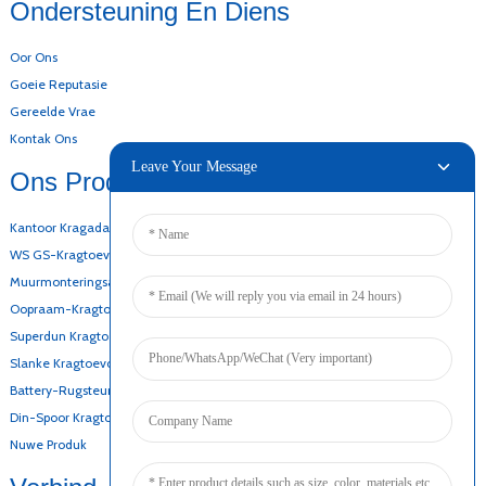
Ondersteuning En Diens
Oor Ons
Goeie Reputasie
Gereelde Vrae
Kontak Ons
Leave Your Message
Ons Produkte
Kantoor Kragadapter
WS GS-Kragtoevoer
Muurmonteringsadapter
Oopraam-Kragtoevoer
Superdun Kragtoevoer
Slanke Kragtoevoer
Battery-Rugsteunkragtoevoer
Din-Spoor Kragtoevoer
Nuwe Produk