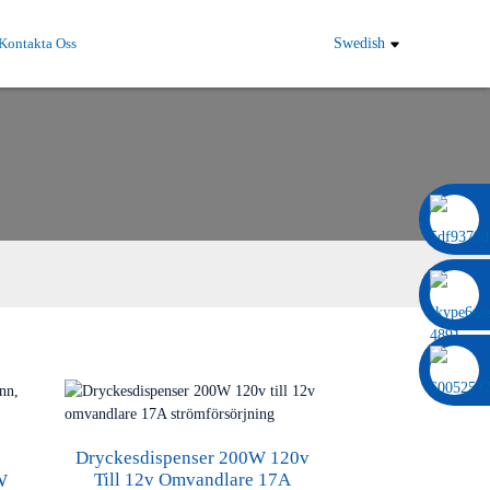
Kontakta Oss
Swedish
0086 13322920697
Dryckesdispenser 200W 120v
Till 12v Omvandlare 17A
W