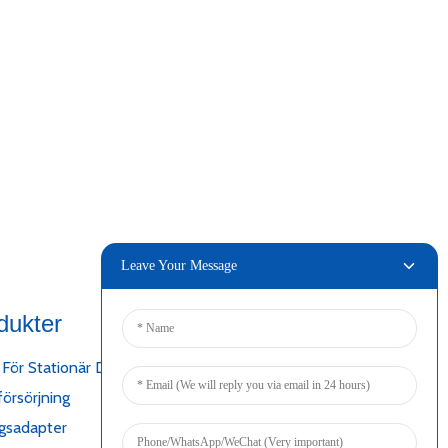
Leave Your Message
dukter
Ansluta
För Stationär Dator
örsörjning
gsadapter