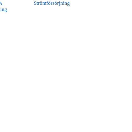
Strömförsörjning
8A
ning