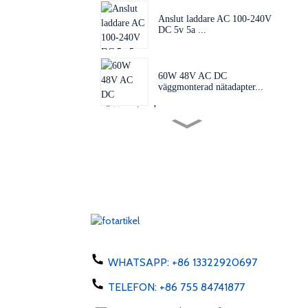
Anslut laddare AC 100-240V
DC 5v 5a ...
60W 48V AC DC
väggmonterad nätadapter...
Utbytbar kontakt 60W 24V
48V AC D...
EU US AU UK
Kontaktadapter 50-60Hz DC
1...
Telefonladdare 5W typ C
USB AC 100-24...
WHATSAPP:
+86 13322920697
TELEFON:
+86 755 84741877
LED-remsa 6v 12v 24v AC