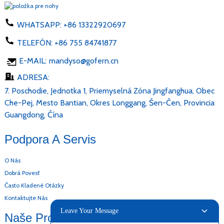
WHATSAPP:
+86 13322920697
TELEFÓN:
+86 755 84741877
E-MAIL:
mandyso@gofern.cn
ADRESA:
7. Poschodie, Jednotka 1, Priemyselná Zóna Jingfanghua, Obec
Che-Pej, Mesto Bantian, Okres Longgang, Šen-Čen, Provincia
Guangdong, Čína
Podpora A Servis
O Nás
Dobrá Povesť
Často Kladené Otázky
Kontaktujte Nás
Leave Your Message
Naše Produkty