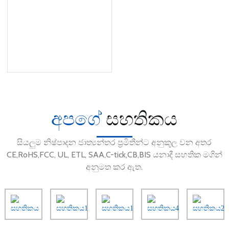
අපගේ
සහතිකය
සියලුම නිෂ්පාදන ජාත්‍යන්තර ප්‍රමිතීන්ට අනුකූල වන අතර
CE,RoHS,FCC, UL, ETL, SAA,C-tick,CB,BIS යනාදී සහතික මගින්
අනුමත කර ඇත.