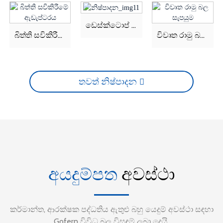
ඩෙස්ක්ටොප් බල ඇඩැප්ටරය
බිත්ති සවිකිරීමේ ඇඩැප්ටරය
විවෘත රාමු බල සැපයුම
තවත් නිෂ්පාදන
අයදුම්පත
අවස්ථා
කර්මාන්ත, ආරක්ෂක පද්ධතිය ඇතුළු බහු යෙදුම් අවස්ථා සඳහා
Gofern විවිධ බල විසඳුම් ලබා දෙයි,