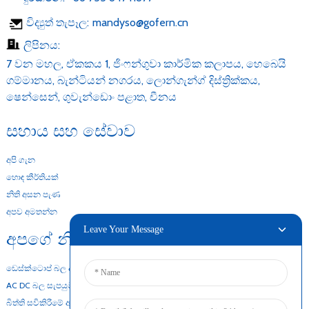
විද්‍යුත් තැපෑල:
mandyso@gofern.cn
ලිපිනය:
7 වන මහල, ඒකකය 1, ජිංෆන්ගුවා කාර්මික කලාපය, හෙබෙයි
ගම්මානය, බැන්ටියන් නගරය, ලොන්ගැන්ග් දිස්ත්‍රික්කය,
ෂෙන්සෙන්, ගුවැන්ඩොං පළාත, චීනය
සහාය සහ සේවාව
අපි ගැන
හොඳ කීර්තියක්
නිති අසන පැණ
අපව අමතන්න
Leave Your Message
අපගේ නිෂ්පාදන
ඩෙස්ක්ටොප් බල ඇඩැප්ටරය
AC DC බල සැපයුම
බිත්ති සවිකිරීමේ ඇඩැප්ටරය