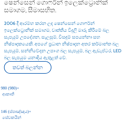
ෂෙන්සෙන් ගොෆර්න් ඉලෙක්ට්‍රොනික්
සමාගම, සීමාසහිත.
2006 දී ආරම්භ කරන ලද ෂෙන්සෙන් ගොෆර්න්
ඉලෙක්ට්‍රොනික් සමාගම, වෘත්තීය විදුලි මාරු කිරීමේ බල
සැපයුම් උපදේශන, සැලසුම්, විසඳුම් සපයන්නා සහ
නිෂ්පාදකයෙකි. අපගේ ප්‍රධාන නිෂ්පාදන අතර කර්මාන්ත බල
සැපයුම්, සන්නිවේදන උපාංග බල සැපයුම්, බල ඇඩැප්ටර, LED
බල සැපයුම යනාදිය ඇතුළත් වේ.
තවත් බලන්න
980 (980)
+
ආකෘති
146 (ස්පාඤ්ඤය)
+
සේවකයින්