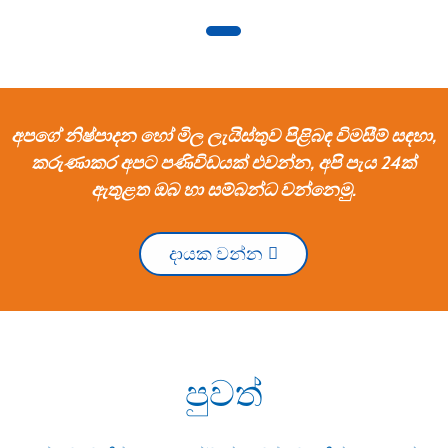
අපගේ නිෂ්පාදන හෝ මිල ලැයිස්තුව පිළිබඳ විමසීම් සඳහා,
කරුණාකර අපට පණිවිඩයක් එවන්න, අපි පැය 24ක්
ඇතුළත ඔබ හා සම්බන්ධ වන්නෙමු.
දායක වන්න
පුවත්