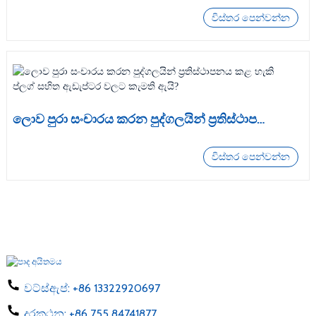
විස්තර පෙන්වන්න
ලොව පුරා සංචාරය කරන පුද්ගලයින් ප්‍රතිස්ථාපනය කළ හැකි ප්ලග් සහිත ඇඩැප්ටර වලට කැමති ඇයි?
විස්තර පෙන්වන්න
වට්ස්ඇප්:
+86 13322920697
දුරකථන:
+86 755 84741877