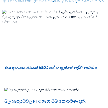
අපගේ නවතම නිෂ්පාදන සහ කර්මාන්ත පුවත් මෙතැනින් සොයා ගන්න!
එය අවශ්‍යතාවයක් බවට පත්ව ඇත්තේ ඇයි? ආරක්ෂක බල සැපයුම පිළිබඳ ගැඹුරු විශ්ලේෂණයක් 18-නාලිකා 24V 500W බල පෙට්ටියේ වටිනාකම
බල සැපයුම්වල PFC ගැන ඔබ කොපමණ දන්නේද?