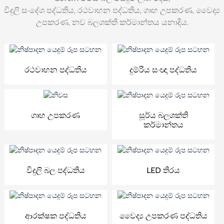
විදුලි සංදේශ පද්ධතිය, රථවාහන පද්ධතිය, ගෘහ උපකරණ, වෛද්‍ය
උපකරණ, නව බලශක්ති කර්මාන්තය යනාදිය.
රථවාහන පද්ධතිය
දුම්රිය සංඥා පද්ධතිය
ගෘහ උපකරණ
සූර්ය බලශක්ති
කර්මාන්තය
විදුලි බල පද්ධතිය
LED තිරය
ආරක්ෂක පද්ධතිය
වෛද්‍ය උපකරණ පද්ධතිය