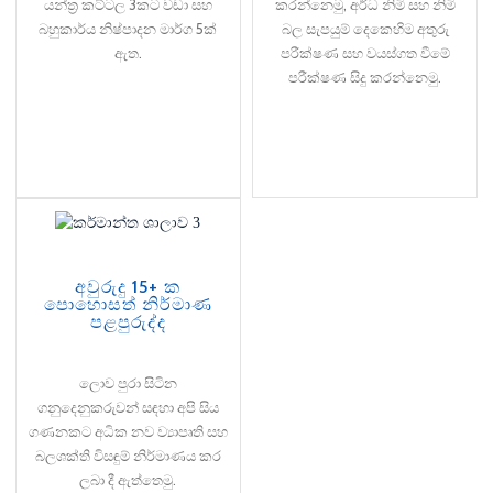
යන්ත්‍ර කට්ටල 3කට වඩා සහ
කරන්නෙමු, අර්ධ නිමි සහ නිමි
බහුකාර්ය නිෂ්පාදන මාර්ග 5ක්
බල සැපයුම් දෙකෙහිම අතුරු
ඇත.
පරීක්ෂණ සහ වයස්ගත වීමේ
පරීක්ෂණ සිදු කරන්නෙමු.
අවුරුදු 15+ ක
පොහොසත් නිර්මාණ
පළපුරුද්ද
ලොව පුරා සිටින
ගනුදෙනුකරුවන් සඳහා අපි සිය
ගණනකට අධික නව ව්‍යාපෘති සහ
බලශක්ති විසඳුම් නිර්මාණය කර
ලබා දී ඇත්තෙමු.