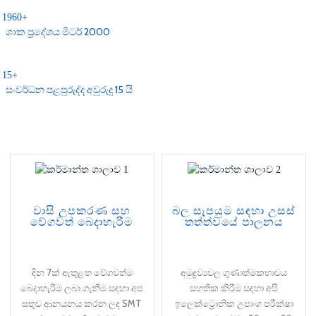
1960
+
ශාක ප්‍රදේශය මීටර් 2000
15
+
සංවර්ධන පළපුරුද්ද අවුරුදු 15 යි
වාසි උපකරණ සහ
බල සැපයුම සඳහා උසස්
වේගවත් බෙදාහැරීම
තත්ත්වයේ පාලනය
දින 7ක් ඇතුළත වේගවත්ම
අමුද්‍රව්‍යවල ගුණාත්මකභාවය
බෙදාහැරීම ලබා ගැනීම සඳහා අප
සහතික කිරීම සඳහා අපි
සතුව ආනයනය කරන ලද SMT
ඉලෙක්ට්‍රොනික උපාංග පරීක්ෂා