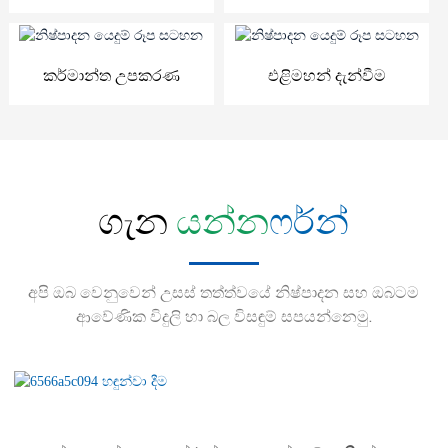
කර්මාන්ත උපකරණ
එළිමහන් දැන්වීම
ගැන
යන්න
ෆර්න්
අපි ඔබ වෙනුවෙන් උසස් තත්ත්වයේ නිෂ්පාදන සහ ඔබටම
ආවේණික විදුලි හා බල විසඳුම් සපයන්නෙමු.