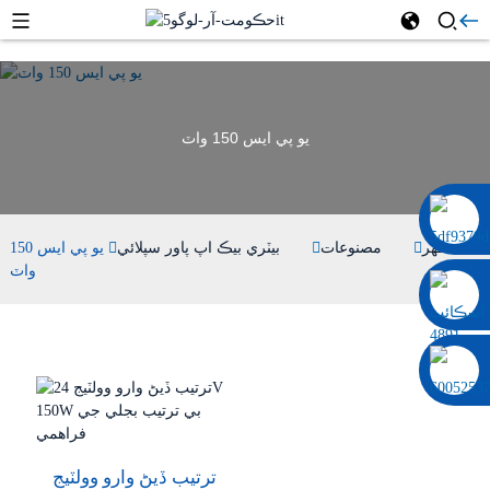
يو پي ايس 150 واٽ
0086 13322920697
گھر
مصنوعات
بيٽري بيڪ اپ پاور سپلائي
يو پي ايس 150
واٽ
ترتيب ڏيڻ وارو وولٽيج