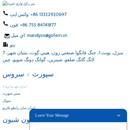
+86 13322920697
واٽس ايپ:
+86 755 84741877
فون:
mandyso@gofern.cn
اي ميل:
پتو:
7 منزل، يونٽ 1، جنگ فانگوا صنعتي زون، هيبي ڳوٺ، بنٽيان شهر،
لانگ گانگ ضلعو، شينزين، گوانگ ڊونگ صوبو، چين
سپورٽ ۽ سروس
اسان جي باري ۾
سٺي شهرت
سوال
اسان سان رابطو ڪريو
Leave Your Message
اسان جون شيون