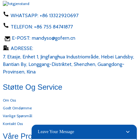
WHATSAPP:
+86 13322920697
TELEFON:
+86 755 84741877
E-POST:
mandyso@gofern.cn
ADRESSE:
7. Etasje, Enhet 1, Jingfanghua Industriområde, Hebei Landsby,
Bantian By, Longgang-Distriktet, Shenzhen, Guangdong-
Provinsen, Kina
Støtte Og Service
Om Oss
Godt Omdømme
Vanlige Spørsmål
Kontakt Oss
Leave Your Message
Våre Produkter