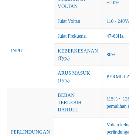
±2.0%
VOLTAN
Julat Voltan
110~ 240VAC
Julat Frekuensi
47-63Hz
INPUT
KEBERKESANAN
80%
(Typ.)
ARUS MASUK
PERMULAAN 
(Typ.)
BEBAN
115% ~ 135% ku
TERLEBIH
pemulihan aut
DAHULU
Voltan keluara
PERLINDUNGAN
perlindungan v