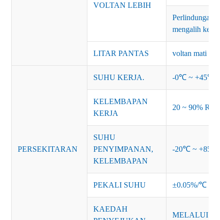
VOLTAN LEBIH
Perlindungan: 
mengalih kelua
LITAR PANTAS
voltan mati da
SUHU KERJA.
-0℃ ~ +45℃ (R
KELEMBAPAN
20 ~ 90% RH 
KERJA
SUHU
PERSEKITARAN
PENYIMPANAN,
-20℃ ~ +85℃
KELEMBAPAN
PEKALI SUHU
±0.05%/℃
KAEDAH
MELALUI U