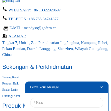
WHATSAPP:
+86 13322920697
TELEFON:
+86 755 84741877
E-MEL:
mandyso@gofern.cn
ALAMAT:
Tingkat 7, Unit 1, Zon Perindustrian Jingfanghua, Kampung Hebei,
Pekan Bantian, Daerah Longgang, Shenzhen, Wilayah Guangdong,
China
Sokongan & Perkhidmatan
Tentang Kami
Reputasi Baik
Leave Your Message
Soalan Lazim
Hubungi Kami
Produk Kami