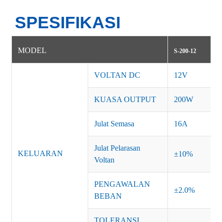
SPESIFIKASI
MODEL
S-200-12
VOLTAN DC
12V
KUASA OUTPUT
200W
Julat Semasa
16A
Julat Pelarasan
KELUARAN
±10%
Voltan
PENGAWALAN
±2.0%
BEBAN
TOLERANSI