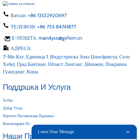
Ватсап:
+86 13322920697
ТЕЛЕФОН:
+86 755 84741877
Е-ПОШТА:
mandyso@gofern.cn
АДРЕСА:
7-Ми Кат, Единица 1, Индустриска Зона Џингфангуа, Село
Хебеј, Град Бантиан, Област Лонганг, Шенжен, Покраина
Гуангдонг, Кина
Поддршка И Услуга
За Нас
Добар Углед
Најчесто Поставувани Прашања
Контактирајте Не
Leave Your Message
Наши Производи