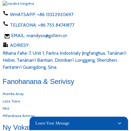
WHATSAPP:
+86 13322920697
TELEFAONA:
+86 755 84741877
EMAIL:
mandyso@gofern.cn
ADIRESY:
Rihana Faha-7, Unit 1, Faritra Indostrialy Jingfanghua, Tanànan'i
Hebei, Tanànan'i Bantian, Distrikan'i Longgang, Shenzhen,
Faritanin'i Guangdong, Sina
Fanohanana & Serivisy
Momba Anay
Laza Tsara
FAQ
Mifandraisa Aminay
Leave Your Message
Ny Vokatray