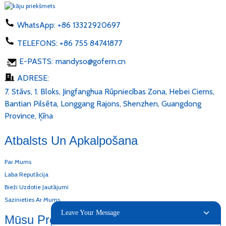
WhatsApp:
+86 13322920697
TELEFONS:
+86 755 84741877
E-PASTS:
mandyso@gofern.cn
ADRESE:
7. Stāvs, 1. Bloks, Jingfanghua Rūpniecības Zona, Hebei Ciems,
Bantian Pilsēta, Longgang Rajons, Shenzhen, Guangdong
Province, Ķīna
Atbalsts Un Apkalpošana
Par Mums
Laba Reputācija
Bieži Uzdotie Jautājumi
Sazinieties Ar Mums
Leave Your Message
Mūsu Produkti