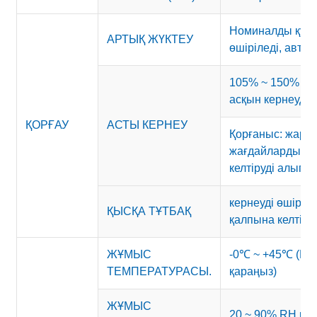
Номиналды қуатт
АРТЫҚ ЖҮКТЕУ
өшіріледі, авто
105% ~ 150% но
асқын кернеуден
ҚОРҒАУ
АСТЫ КЕРНЕУ
Қорғаныс: жары
жағдайлардың ж
келтіруді алып 
кернеуді өшіріп, 
ҚЫСҚА ТҰТБАҚ
қалпына келтірің
ЖҰМЫС
-0℃ ~ +45℃ (Шы
ТЕМПЕРАТУРАСЫ.
қараңыз)
ЖҰМЫС
20 ~ 90% RH ко