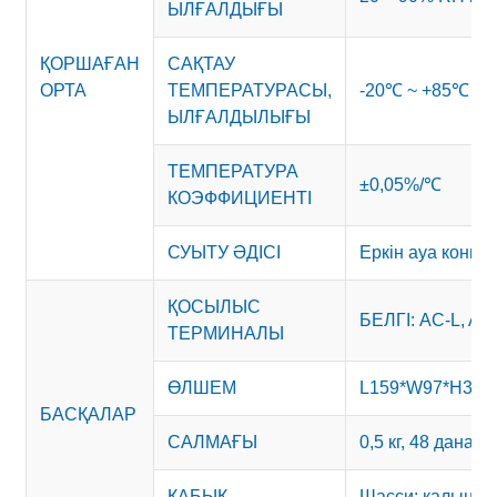
ЫЛҒАЛДЫҒЫ
ҚОРШАҒАН
САҚТАУ
ОРТА
ТЕМПЕРАТУРАСЫ,
-20℃ ~ +85℃ 1
ЫЛҒАЛДЫЛЫҒЫ
ТЕМПЕРАТУРА
±0,05%/℃
КОЭФФИЦИЕНТІ
СУЫТУ ӘДІСІ
Еркін ауа конв
ҚОСЫЛЫС
БЕЛГІ: AC-L, AC
ТЕРМИНАЛЫ
ӨЛШЕМ
L159*W97*H30
БАСҚАЛАР
САЛМАҒЫ
0,5 кг, 48 дана/қ
ҚАБЫҚ
Шасси: қалыңды