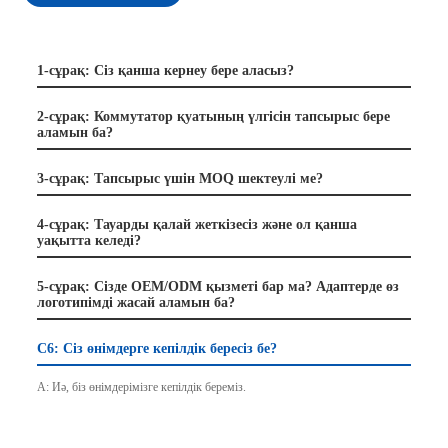
1-сұрақ: Сіз қанша кернеу бере аласыз?
2-сұрақ: Коммутатор қуатының үлгісін тапсырыс бере
аламын ба?
3-сұрақ: Тапсырыс үшін MOQ шектеулі ме?
4-сұрақ: Тауарды қалай жеткізесіз және ол қанша
уақытта келеді?
5-сұрақ: Сізде OEM/ODM қызметі бар ма? Адаптерде өз
логотипімді жасай аламын ба?
С6: Сіз өнімдерге кепілдік бересіз бе?
A: Иә, біз өнімдерімізге кепілдік береміз.