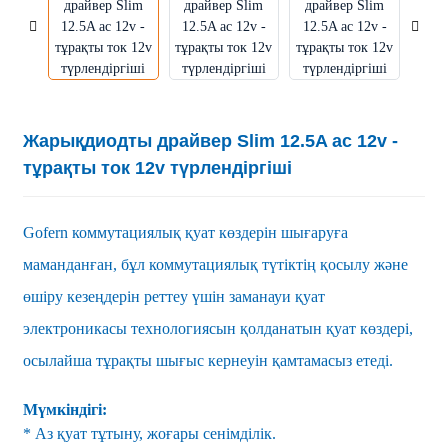
Жарықдиодты драйвер Slim 12.5A ac 12v -
тұрақты ток 12v түрлендіргіші
Gofern коммутациялық қуат көздерін шығаруға
маманданған, бұл коммутациялық түтіктің қосылу және
өшіру кезеңдерін реттеу үшін заманауи қуат
электроникасы технологиясын қолданатын қуат көздері,
осылайша тұрақты шығыс кернеуін қамтамасыз етеді.
Мүмкіндігі:
* Аз қуат тұтыну, жоғары сенімділік.