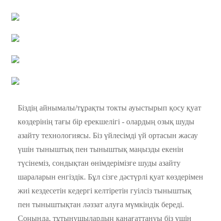
Біздің айнымалы/тұрақты токты ауыстырып қосу қуат
көздерінің тағы бір ерекшелігі - олардың озық шуды
азайту технологиясы. Біз үйлесімді үй ортасын жасау
үшін тыныштық пен тыныштық маңызды екенін
түсінеміз, сондықтан өнімдерімізге шуды азайту
шараларын енгіздік. Бұл сізге дәстүрлі қуат көздерімен
жиі кездесетін кедергі келтіретін гуілсіз тыныштық
пен тыныштықтан ләззат алуға мүмкіндік береді.
Соңында, тұтынушылардың қанағаттануы біз үшін