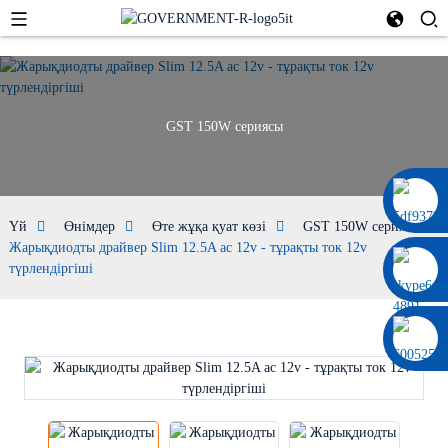
GST 150W сериясы
0086 13322920697
Үй
Өнімдер
Өте жұқа қуат көзі
GST 150W сериясы
Жарықдиодты драйвер Slim 12.5A ac 12v - тұрақты ток 12v
түрлендіргіші