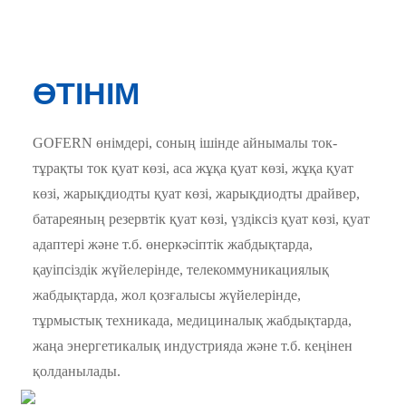
ӨТІНІМ
GOFERN өнімдері, соның ішінде айнымалы ток-
тұрақты ток қуат көзі, аса жұқа қуат көзі, жұқа қуат
көзі, жарықдиодты қуат көзі, жарықдиодты драйвер,
батареяның резервтік қуат көзі, үздіксіз қуат көзі, қуат
адаптері және т.б. өнеркәсіптік жабдықтарда,
қауіпсіздік жүйелерінде, телекоммуникациялық
жабдықтарда, жол қозғалысы жүйелерінде,
тұрмыстық техникада, медициналық жабдықтарда,
жаңа энергетикалық индустрияда және т.б. кеңінен
қолданылады.