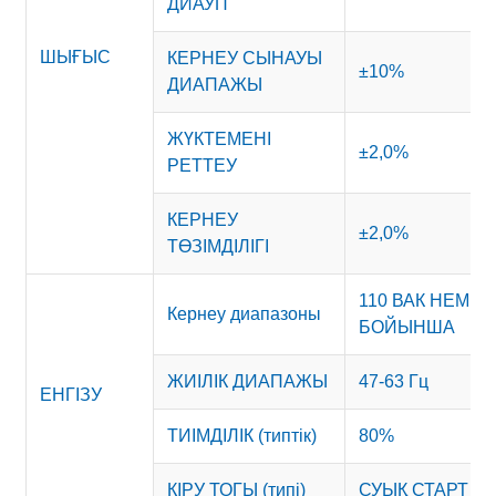
ДИАУП
ШЫҒЫС
КЕРНЕУ СЫНАУЫ
±10%
ДИАПАЖЫ
ЖҮКТЕМЕНІ
±2,0%
РЕТТЕУ
КЕРНЕУ
±2,0%
ТӨЗІМДІЛІГІ
110 ВАК НЕМЕС
Кернеу диапазоны
БОЙЫНША
ЖИІЛІК ДИАПАЖЫ
47-63 Гц
ЕНГІЗУ
ТИІМДІЛІК (типтік)
80%
КІРУ ТОГЫ (типі)
СУЫҚ СТАРТ 15