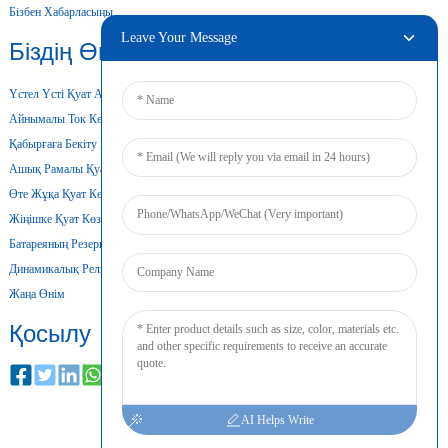
Бізбен Хабарласыңы
Leave Your Message
Біздің Өнімдеріміз
Үстел Үсті Қуат Адаптері
Айнымалы Ток Көзінің Тұрақты Қуат Көзі
Қабырғаға Бекіту Адаптері
Ашық Рамалы Қуат Көзі
Өте Жұқа Қуат Көзі
Жіңішке Қуат Көзі
Батареяның Резервтік Қуат Көзі
Динамикалық Рельсті Қуат Көзі
Жаңа Өнім
Қосылу
AI Helps Write