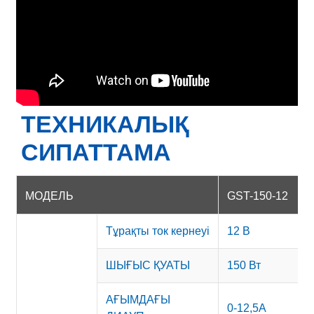
ТЕХНИКАЛЫҚ
СИПАТТАМА
МОДЕЛЬ
GST-150-12
Тұрақты ток кернеуі
12 В
ШЫҒЫС ҚУАТЫ
150 Вт
АҒЫМДАҒЫ
0-12,5A