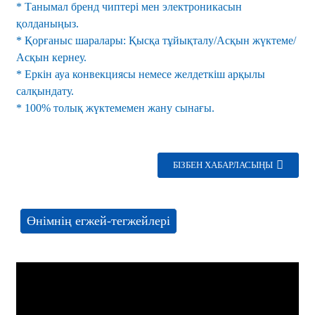
* Танымал бренд чиптері мен электроникасын
қолданыңыз.
* Қорғаныс шаралары: Қысқа тұйықталу/Асқын жүктеме/
Асқын кернеу.
* Еркін ауа конвекциясы немесе желдеткіш арқылы
салқындату.
* 100% толық жүктемемен жану сынағы.
БІЗБЕН ХАБАРЛАСЫҢЫ
Өнімнің егжей-тегжейлері