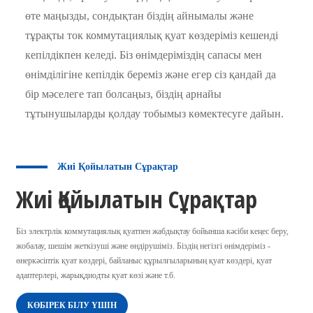
өте маңызды, сондықтан біздің айнымалы және
тұрақты ток коммутациялық қуат көздеріміз кешенді
кепілдікпен келеді. Біз өнімдеріміздің сапасы мен
өнімділігіне кепілдік береміз және егер сіз қандай да
бір мәселеге тап болсаңыз, біздің арнайы
тұтынушыларды қолдау тобымыз көмектесуге дайын.
Жиі Қойылатын Сұрақтар
Жиі Қойылатын Сұрақтар
Біз электрлік коммутациялық қуатпен жабдықтау бойынша кәсіби кеңес беру,
жобалау, шешім жеткізуші және өндірушіміз. Біздің негізгі өнімдеріміз -
өнеркәсіптік қуат көздері, байланыс құрылғыларының қуат көздері, қуат
адаптерлері, жарықдиодты қуат көзі және т.б.
КӨБІРЕК БІЛУ ҮШІН