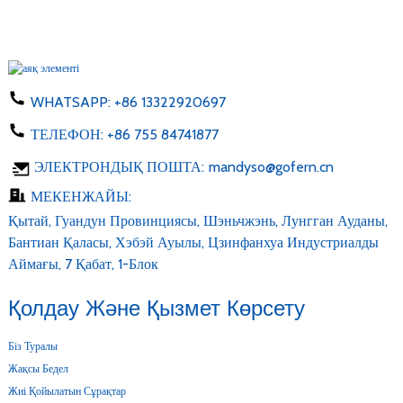
WHATSAPP:
+86 13322920697
ТЕЛЕФОН:
+86 755 84741877
ЭЛЕКТРОНДЫҚ ПОШТА:
mandyso@gofern.cn
МЕКЕНЖАЙЫ:
Қытай, Гуандун Провинциясы, Шэньчжэнь, Лунгган Ауданы,
Бантиан Қаласы, Хэбэй Ауылы, Цзинфанхуа Индустриалды
Аймағы, 7 Қабат, 1-Блок
Қолдау Және Қызмет Көрсету
Біз Туралы
Жақсы Бедел
Жиі Қойылатын Сұрақтар