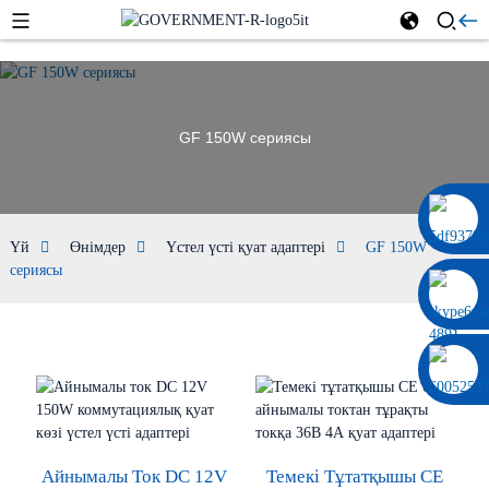
GF 150W сериясы
0086 13322920697
Үй
Өнімдер
Үстел үсті қуат адаптері
GF 150W
сериясы
Айнымалы Ток DC 12V
Темекі Тұтатқышы CE