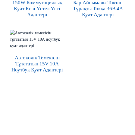
150W Коммутациялық
Бар Айнымалы Токтан
Қуат Көзі Үстел Үсті
Тұрақты Токқа 36В 4А
Адаптері
Қуат Адаптері
Автокөлік Темекісін
Тұтататын 15V 10A
Ноутбук Қуат Адаптері