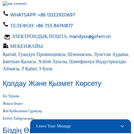
WHATSAPP:
+86 13322920697
ТЕЛЕФОН:
+86 755 84741877
ЭЛЕКТРОНДЫҚ ПОШТА:
mandyso@gofern.cn
МЕКЕНЖАЙЫ:
Қытай, Гуандун Провинциясы, Шэньчжэнь, Лунгган Ауданы,
Бантиан Қаласы, Хэбэй Ауылы, Цзинфанхуа Индустриалды
Аймағы, 7 Қабат, 1-Блок
Қолдау Және Қызмет Көрсету
Біз Туралы
Жақсы Бедел
Жиі Қойылатын Сұрақтар
Бізбен Хабарласыңы
Leave Your Message
Біздің Өнімдеріміз