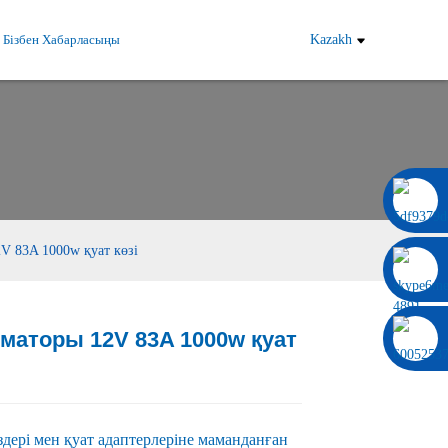
Бізбен Хабарласыңы
Kazakh
0086 13322920697
V 83A 1000w қуат көзі
аторы 12V 83A 1000w қуат
Load
Load
здері мен қуат адаптерлеріне маманданған