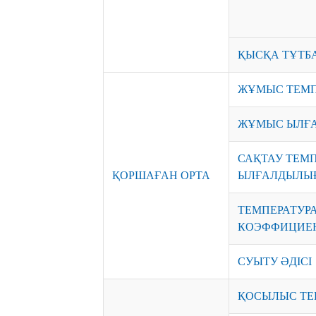
ҚЫСҚА ТҰТБ
ЖҰМЫС ТЕМП
ЖҰМЫС ЫЛҒ
САҚТАУ ТЕМП
ҚОРШАҒАН ОРТА
ЫЛҒАЛДЫЛЫ
ТЕМПЕРАТУР
КОЭФФИЦИЕН
СУЫТУ ӘДІСІ
ҚОСЫЛЫС Т