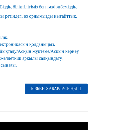
іздің біліктілігіміз бен тәжірибеміздің
шы ретіндегі өз орнымызды нығайттық.
ілік.
лектроникасын қолданыңыз.
ұйықталу/Асқын жүктеме/Асқын кернеу.
 желдеткіш арқылы салқындату.
 сынағы.
БІЗБЕН ХАБАРЛАСЫҢЫ