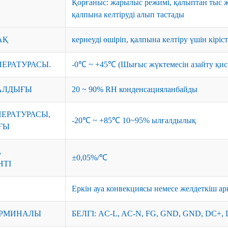
Қорғаныс: жарылыс режимі, қалыптан тыс 
қалпына келтіруді алып тастады
АҚ
кернеуді өшіріп, қалпына келтіру үшін кіріст
ЕРАТУРАСЫ.
-0℃ ~ +45℃ (Шығыс жүктемесін азайту қис
АЛДЫҒЫ
20 ~ 90% RH конденсацияланбайды
ЕРАТУРАСЫ,
-20℃ ~ +85℃ 10~95% ылғалдылық
ҒЫ
А
±0,05%/℃
ТІ
Еркін ауа конвекциясы немесе желдеткіш а
ЕРМИНАЛЫ
БЕЛГІ: AC-L, AC-N, FG, GND, GND, DC+, 