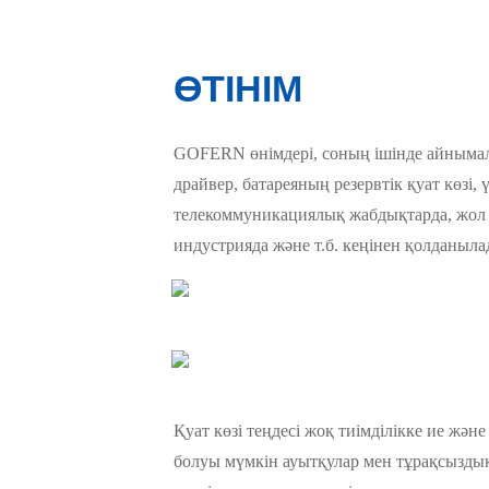
ӨТІНІМ
GOFERN өнімдері, соның ішінде айнымалы 
драйвер, батареяның резервтік қуат көзі, ү
телекоммуникациялық жабдықтарда, жол 
индустрияда және т.б. кеңінен қолданыла
Қуат көзі теңдесі жоқ тиімділікке ие жән
болуы мүмкін ауытқулар мен тұрақсыздықт