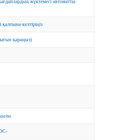
жағдайлардың жүктемесі автоматты
і қалпына келтіріңіз
ығын қараңыз)
рқылы
DC-