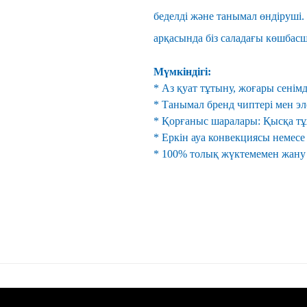
беделді және танымал өндіруші. Б
арқасында біз саладағы көшбас
Мүмкіндігі:
* Аз қуат тұтыну, жоғары сенімд
* Танымал бренд чиптері мен э
* Қорғаныс шаралары: Қысқа т
* Еркін ауа конвекциясы немесе
* 100% толық жүктемемен жану