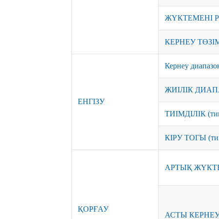
ЖҮКТЕМЕНІ 
КЕРНЕУ ТӨЗІМ
Кернеу диапаз
ЖИІЛІК ДИА
ЕНГІЗУ
ТИІМДІЛІК (тип
КІРУ ТОГЫ (ти
АРТЫҚ ЖҮКТ
ҚОРҒАУ
АСТЫ КЕРНЕ