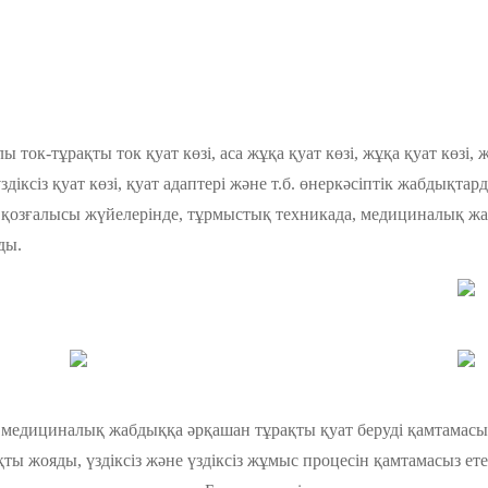
ток-тұрақты ток қуат көзі, аса жұқа қуат көзі, жұқа қуат көзі,
здіксіз қуат көзі, қуат адаптері және т.б. өнеркәсіптік жабдықтард
қозғалысы жүйелерінде, тұрмыстық техникада, медициналық жа
ды.
е медициналық жабдыққа әрқашан тұрақты қуат беруді қамтамасыз 
ы жояды, үздіксіз және үздіксіз жұмыс процесін қамтамасыз етед