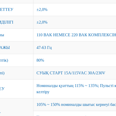
РЕТТЕУ
±2,0%
ДІЛІГІ
±2,0%
оны
110 ВАК НЕМЕСЕ 220 ВАК КОМПЛЕКС
ПАЖЫ
47-63 Гц
тік)
80%
пі)
СУЫҚ СТАРТ 15A/115VAC 30A/230V
Номиналды қуаттың 115% ~ 135%; Пульсті кі
ЕУ
келтіру
105% ~ 150% номиналды шығыс кернеуі бас
У