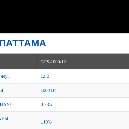
ПАТТАМА
GFS-1000-12
рнеуі
12 В
Ы
1000 Вт
ДИАУП
0-83A
АУЫ
±10%