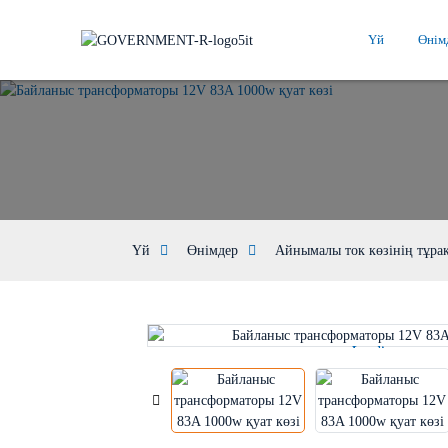
Үй
Өнім
Үй
Өнімдер
Айнымалы ток көзінің тұрақ
Loading...
Loading...