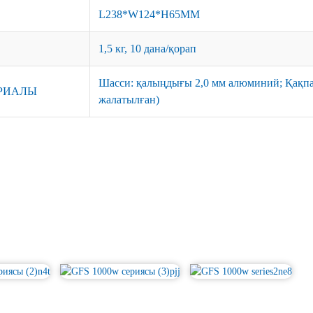
L238*W124*H65MM
1,5 кг, 10 дана/қорап
Шасси: қалыңдығы 2,0 мм алюминий; Қақпағ
РИАЛЫ
жалатылған)