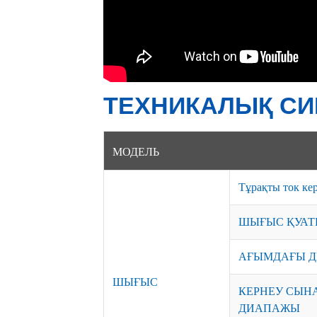
ТЕХНИКАЛЫҚ СИ
МОДЕЛЬ
Тұрақты ток ке
ШЫҒЫС ҚУАТ
АҒЫМДАҒЫ 
ШЫҒЫС
КЕРНЕУ СЫН
ДИАПАЖЫ