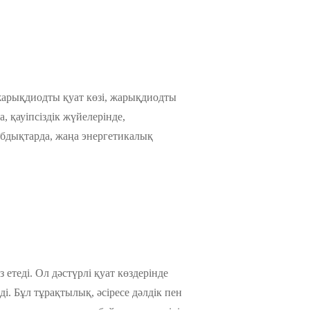
 жарықдиодты қуат көзі, жарықдиодты
а, қауіпсіздік жүйелерінде,
бдықтарда, жаңа энергетикалық
етеді. Ол дәстүрлі қуат көздерінде
і. Бұл тұрақтылық, әсіресе дәлдік пен