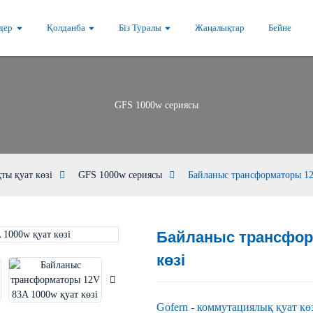
дер
Қолданба
Біз Туралы
Жаңалықтар
Бейне
GFS 1000w сериясы
ты қуат көзі
GFS 1000w сериясы
Байланыс трансформаторы 12
Байланыс трансформ
Loading...
Loading...
көзі
Gofern - коммутациялық қуат кө