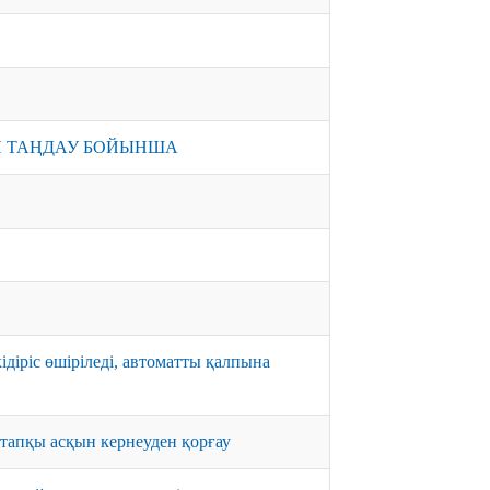
ІН ТАҢДАУ БОЙЫНША
діріс өшіріледі, автоматты қалпына
тапқы асқын кернеуден қорғау