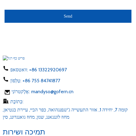
Send
+86 13322920697
וואטסאפ:
+86 755 84741877
טֵלֵפוֹן:
mandyso@gofern.cn
אֶלֶקטרוֹנִי:
כְּתוֹבֶת:
קומה 7, יחידה 1, אזור התעשייה ג'ינגפנגהואה, כפר הביי, עיירת בנטיאן,
מחוז לונגגאנג, שנזן, מחוז גואנגדונג, סין
תמיכה ושירות