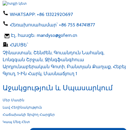
WHATSAPP:
+86 13322920697
Հեռախոսահամար՝
+86 755 84741877
Էլ․ հասցե։
mandyso@gofern.cn
ՀԱՍՑԵ՝
Չինաստան, Շենժեն, Գուանդուն Նահանգ,
Լոնգգան Շրջան, Ջինգֆանգհուա
Արդյունաբերական Գոտի, Բանտյան Քաղաք, Հեբեյ
Գյուղ, 1-Ին Հարկ, Մասնաճյուղ 1
Աջակցություն ԵՒ Սպասարկում
Մեր Մասին
Լավ Հեղինակություն
Հաճախակի Տրվող Հարցեր
Կապ Մեզ Հետ