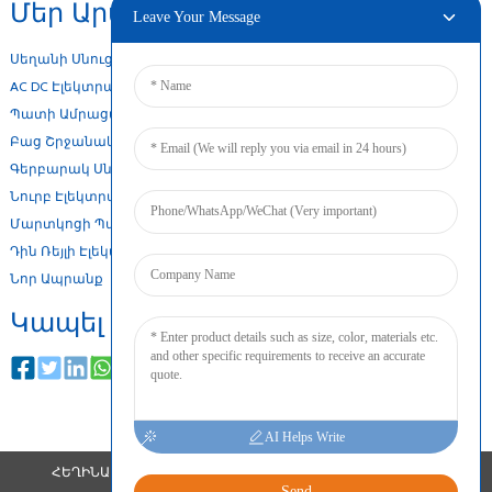
Մեր Արտադրանքը
Leave Your Message
Սեղանի Սնուցման Ադապտեր
AC DC Էլեկտրամատակարարում
Պատի Ամրացման Ադապտեր
Բաց Շրջանակի Էլեկտրամատակարարում
Գերբարակ Սնուցման Աղբյուր
Նուրբ Էլեկտրամատակարարում
Մարտկոցի Պահեստային Սնուցման Աղբյուր
Դին Ռեյլի Էլեկտրամատակարարում
Նոր Ապրանք
Կապել
AI Helps Write
ՀԵՂԻՆԱԿԱՅԻՆ ԻՐԱՎՈՒՆՔ © 2024 ԲՈԼՈՐ ԻՐԱՎՈՒՆՔՆԵՐԸ
Send