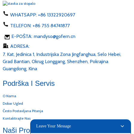
WHATSAPP:
+86 13322920697
TELEFON:
+86 755 84741877
E-POŠTA:
mandyso@gofern.cn
ADRESA:
7. Kat, Jedinica 1, Industrijska Zona Jingfanghua, Selo Hebei,
Grad Bantian, Okrug Longgang, Shenzhen, Pokrajina
Guangdong, Kina
Podrška I Servis
O Nama
Dobar Ugled
Često Postavljana Pitanja
Kontaktirajte Nas
Leave Your Message
Naši Proizvodi