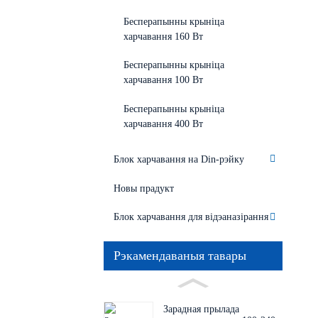
Бесперапынны крыніца
харчавання 160 Вт
Бесперапынны крыніца
харчавання 100 Вт
Бесперапынны крыніца
харчавання 400 Вт
Блок харчавання на Din-рэйку
Новы прадукт
Блок харчавання для відэаназірання
Рэкамендаваныя тавары
Зарадная прылада