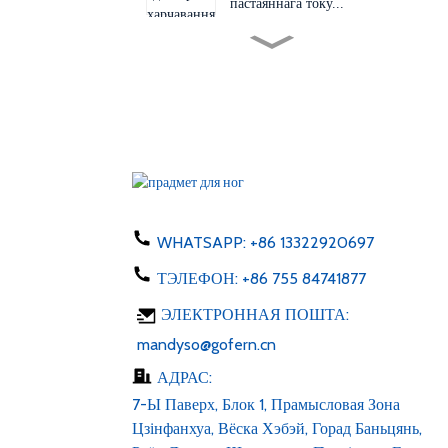
пастаяннага току...
Зменная вілка 60 Вт 24 В
48 В пераменнага току D...
ЕС ЗША Аўстралія
Вялікабрытанія вілка
адаптар 50-60 Гц
пастаяннага току 1...
Зарадная прылада для
тэлефона 5 Вт тыпу C USB
WHATSAPP:
+86 13322920697
пераменнага току 100-24...
ТЭЛЕФОН:
+86 755 84741877
Святлодыёдная стужка 6v
12v 24v пераменнага току
ЭЛЕКТРОННАЯ ПОШТА:
100-240V пастаяннага току
1...
mandyso@gofern.cn
АДРАС:
7-Ы Паверх, Блок 1, Прамысловая Зона
Цзінфанхуа, Вёска Хэбэй, Горад Баньцянь,