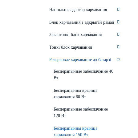
Настольны адаптар харчавання
Блок харчавання з адкрытай рамай
Звыштонкі блок харчавання
Тонкі блок харчавання
Рэзервовае харчаванне ад батарэі
Бесперапыннае забеспячэнне 40
Вт
Бесперапынны крыніца
харчавання 60 Вт
Бесперапыннае забеспячэнне
120 Вт
Бесперапынны крыніца
харчавання 150 Вт