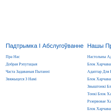
Падтрымка І Абслугоўванне
Нашы П
Пра Нас
Настольны Ад
Добрая Рэпутацыя
Блок Харчава
Часта Задаваныя Пытанні
Адаптар Для 
Звяжыцеся З Намі
Блок Харчава
Звыштонкі Бл
Тонкі Блок Х
Рэзервовае Х
Блок Харчава