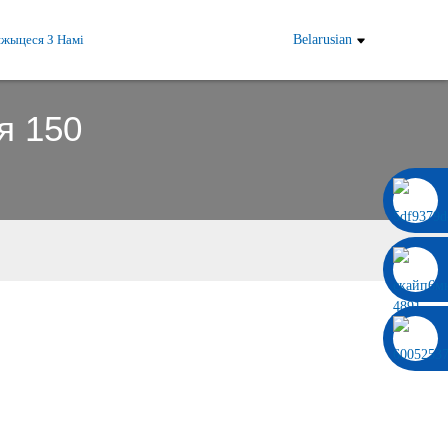
яжыцеся З Намі
Belarusian
я 150
0086 13322920697