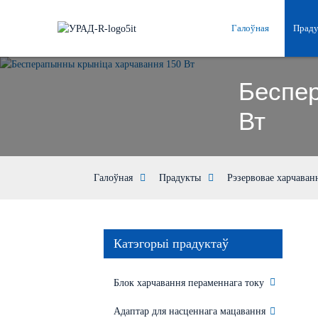
Галоўная
Прад
Беспер
Вт
Галоўная
Прадукты
Рэзервовае харчаванн
Катэгорыі прадуктаў
Блок харчавання пераменнага току
Адаптар для насценнага мацавання