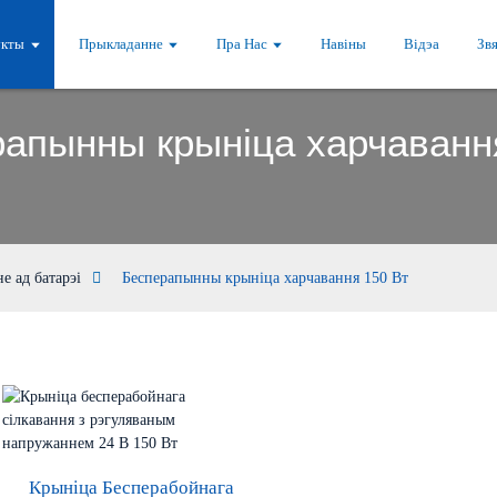
укты
Прыкладанне
Пра Нас
Навіны
Відэа
Зв
апынны крыніца харчаванн
е ад батарэі
Бесперапынны крыніца харчавання 150 Вт
Крыніца Бесперабойнага