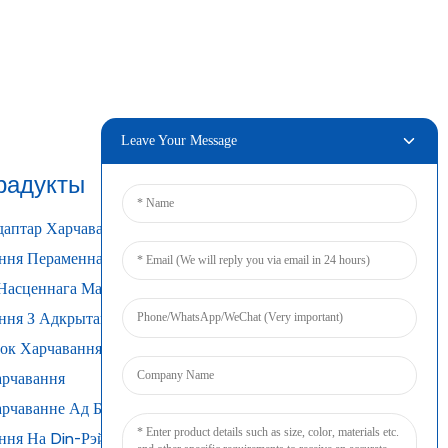
Leave Your Message
радукты
Падключыць
аптар Харчавання
ння Пераменнага Току
Насценнага Мацавання
ння З Адкрытай Рамай
ок Харчавання
арчавання
арчаванне Ад Батарэі
ння На Din-Рэйку