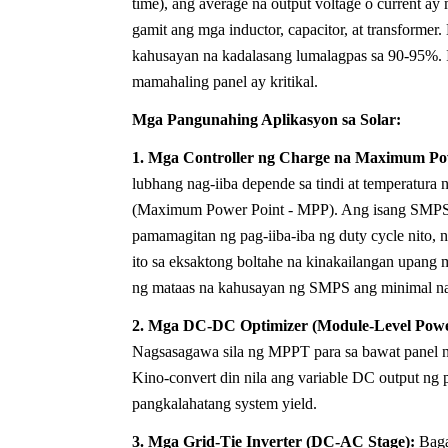
time), ang average na output voltage o current a
gamit ang mga inductor, capacitor, at transformer
kahusayan na kadalasang lumalagpas sa 90-95%. 
mamahaling panel ay kritikal.
Mga Pangunahing Aplikasyon sa Solar:
1. Mga Controller ng Charge na Maximum Po
lubhang nag-iiba depende sa tindi at temperatura
(Maximum Power Point - MPP). Ang isang SMPS-ba
pamamagitan ng pag-iiba-iba ng duty cycle nito, 
ito sa eksaktong boltahe na kinakailangan upang 
ng mataas na kahusayan ng SMPS ang minimal na 
2. Mga DC-DC Optimizer (Module-Level Powe
Nagsasagawa sila ng MPPT para sa bawat panel na
Kino-convert din nila ang variable DC output ng p
pangkalahatang system yield.
3. Mga Grid-Tie Inverter (DC-AC Stage):
Baga