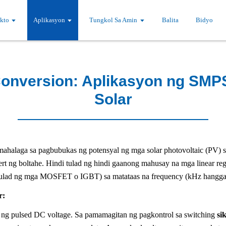
kto
Aplikasyon
Tungkol Sa Amin
Balita
Bidyo
Conversion: Aplikasyon ng SM
Solar
alaga sa pagbubukas ng potensyal ng mga solar photovoltaic (PV) sy
 ng boltahe. Hindi tulad ng hindi gaanong mahusay na mga linear regu
(tulad ng mga MOSFET o IGBT) sa matataas na frequency (kHz hangg
r:
a ng pulsed DC voltage. Sa pamamagitan ng pagkontrol sa switching
si