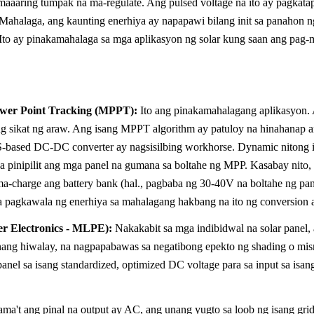
y maaaring tumpak na ma-regulate. Ang pulsed voltage na ito ay pagkata
. Mahalaga, ang kaunting enerhiya ay napapawi bilang init sa panahon n
Ito ay pinakamahalaga sa mga aplikasyon ng solar kung saan ang pag-
wer Point Tracking (MPPT):
Ito ang pinakamahalagang aplikasyon. A
 ng sikat ng araw. Ang isang MPPT algorithm ay patuloy na hinahanap 
sed DC-DC converter ay nagsisilbing workhorse. Dynamic nitong inaa
na pinipilit ang mga panel na gumana sa boltahe ng MPP. Kasabay nito,
ma-charge ang battery bank (hal., pagbaba ng 30-40V na boltahe ng pan
pagkawala ng enerhiya sa mahalagang hakbang na ito ng conversion at
r Electronics - MLPE):
Nakakabit sa mga indibidwal na solar panel,
ng hiwalay, na nagpapabawas sa negatibong epekto ng shading o misma
anel sa isang standardized, optimized DC voltage para sa input sa isang
ma't ang pinal na output ay AC, ang unang yugto sa loob ng isang grid-