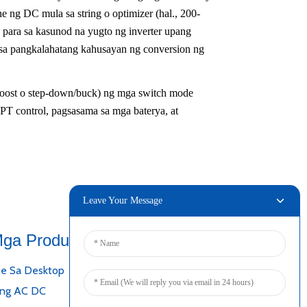
ng DC mula sa string o optimizer (hal., 200-
para sa kasunod na yugto ng inverter upang
sa pangkalahatang kahusayan ng conversion ng
/boost o step-down/buck) ng mga switch mode
T control, pagsasama sa mga baterya, at
Leave Your Message
ga Produkto
Kumonekta
te Sa Desktop
eng AC DC