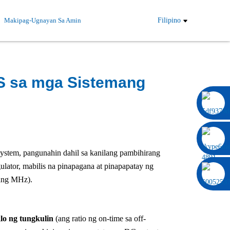
Makipag-Ugnayan Sa Amin
Filipino
PS sa mga Sistemang
0086 13322920697
stem, pangunahin dahil sa kanilang pambihirang
lator, mabilis na pinapagana at pinapapatay ng
ang MHz).
klo ng tungkulin
(ang ratio ng on-time sa off-