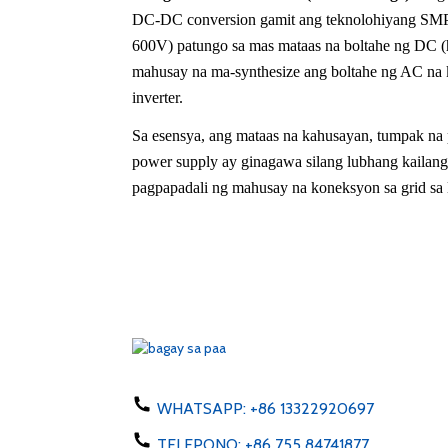
DC-DC conversion gamit ang teknolohiyang SMPS.
600V) patungo sa mas mataas na boltahe ng DC (h
mahusay na ma-synthesize ang boltahe ng AC na 
inverter.
Sa esensya, ang mataas na kahusayan, tumpak na p
power supply ay ginagawa silang lubhang kailang
pagpapadali ng mahusay na koneksyon sa grid sa
WHATSAPP:
+86 13322920697
TELEPONO:
+86 755 84741877