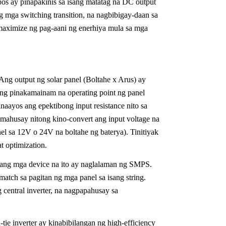
pos ay pinapakinis sa isang matatag na DC output
g mga switching transition, na nagbibigay-daan sa
maximize ng pag-aani ng enerhiya mula sa mga
ng output ng solar panel (Boltahe x Arus) ay
ang pinakamainam na operating point ng panel
yos ang epektibong input resistance nito sa
 mahusay nitong kino-convert ang input voltage na
el sa 12V o 24V na boltahe ng baterya). Tinitiyak
 optimization.
 ang mga device na ito ay naglalaman ng SMPS.
tch sa pagitan ng mga panel sa isang string.
 central inverter, na nagpapahusay sa
tie inverter ay kinabibilangan ng high-efficiency