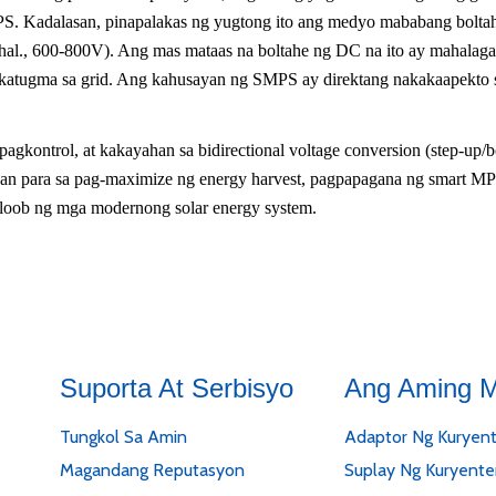
 Kadalasan, pinapalakas ng yugtong ito ang medyo mababang boltahe 
al., 600-800V). Ang mas mataas na boltahe ng DC na ito ay mahalaga 
katugma sa grid. Ang kahusayan ng SMPS ay direktang nakakaapekto 
agkontrol, at kakayahan sa bidirectional voltage conversion (step-up
an para sa pag-maximize ng energy harvest, pagpapagana ng smart MPP
 loob ng mga modernong solar energy system.
Suporta At Serbisyo
Ang Aming M
Tungkol Sa Amin
Adaptor Ng Kuryen
Magandang Reputasyon
Suplay Ng Kuryent