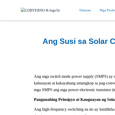
Tahanan
Mga Produ
Ang Susi sa Solar 
Ang mga switch mode power supply (SMPS) ay mah
kahusayan at kakayahang umangkop sa pag-convert
mga SMPS ang mga power electronic transistor 
Pangunahing Prinsipyo at Kaugnayan ng Sola
Ang high-frequency switching na ito ay lumilikh