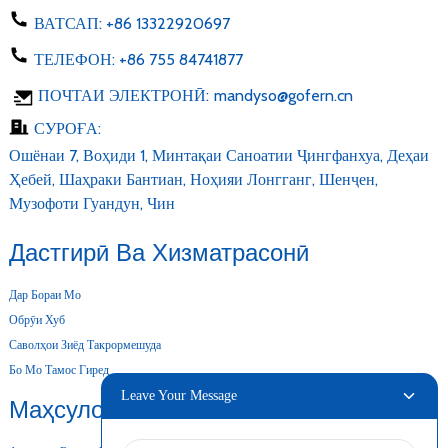
ВАТСАП:
+86 13322920697
ТЕЛЕФОН:
+86 755 84741877
ПОЧТАИ ЭЛЕКТРОНӢ:
mandyso@gofern.cn
СУРОҒА:
Ошёнаи 7, Воҳиди 1, Минтақаи Саноатии Ҷингфанхуа, Деҳаи
Ҳебей, Шаҳраки Бантиан, Ноҳияи Лонгганг, Шенҷен,
Музофоти Гуандун, Чин
Дастгирӣ Ва Хизматрасонӣ
Дар Бораи Мо
Обрӯи Хуб
Саволҳои Зиёд Такрормешуда
Бо Мо Тамос Гиред
Leave Your Message
Маҳсулоти Мо