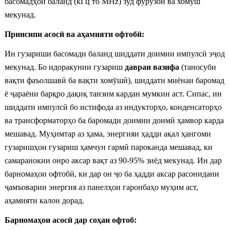
басомадҳои баланд (кГц то MHz) зуд фурӯзон ва хомӯш
мекунад.
Принсипи асосӣ ва аҳамияти офтобӣ:
Ин гузариши басомади баланд шиддати доимии импулсӣ эҷод
мекунад. Бо идоракунии гузариш
давраи вазифа
(таносуби
вақти фаъолшавӣ ба вақти хомӯшӣ), шиддати миёнаи баромад
ё ҷараёни барқро дақиқ танзим кардан мумкин аст. Сипас, ин
шиддати импулсӣ бо истифода аз индукторҳо, конденсаторҳо
ва трансформаторҳо ба баромади доимии доимӣ ҳамвор карда
мешавад. Муҳимтар аз ҳама, энергияи ҳадди ақал ҳангоми
гузаришҳои гузариш ҳамчун гармӣ пароканда мешавад, ки
самаранокии онро аксар вақт аз 90-95% зиёд мекунад. Ин дар
барномаҳои офтобӣ, ки дар он ҷо ба ҳадди аксар расонидани
ҷамъоварии энергия аз панелҳои гаронбаҳо муҳим аст,
аҳамияти калон дорад.
Барномаҳои асосӣ дар соҳаи офтоб: