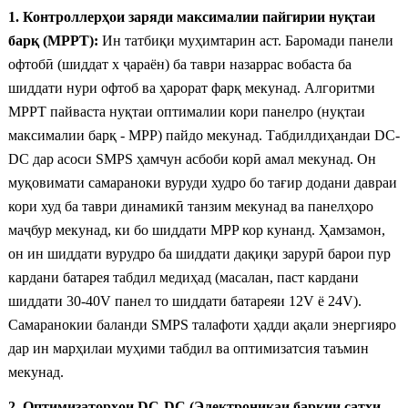
1. Контроллерҳои заряди максималии пайгирии нуқтаи
барқ ​​(MPPT):
Ин татбиқи муҳимтарин аст. Баромади панели
офтобӣ (шиддат x ҷараён) ба таври назаррас вобаста ба
шиддати нури офтоб ва ҳарорат фарқ мекунад. Алгоритми
MPPT пайваста нуқтаи оптималии кори панелро (нуқтаи
максималии барқ ​​- MPP) пайдо мекунад. Табдилдиҳандаи DC-
DC дар асоси SMPS ҳамчун асбоби корӣ амал мекунад. Он
муқовимати самараноки вуруди худро бо тағир додани давраи
кори худ ба таври динамикӣ танзим мекунад ва панелҳоро
маҷбур мекунад, ки бо шиддати MPP кор кунанд. Ҳамзамон,
он ин шиддати вурудро ба шиддати дақиқи зарурӣ барои пур
кардани батарея табдил медиҳад (масалан, паст кардани
шиддати 30-40V панел то шиддати батареяи 12V ё 24V).
Самаранокии баланди SMPS талафоти ҳадди ақали энергияро
дар ин марҳилаи муҳими табдил ва оптимизатсия таъмин
мекунад.
2. Оптимизаторҳои DC-DC (Электроникаи барқии сатҳи