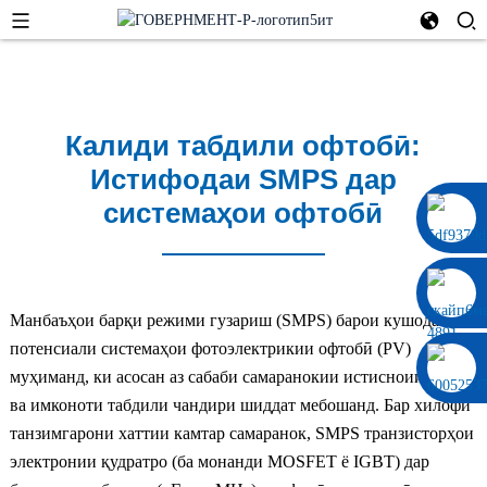
Калиди табдили офтобӣ:
Истифодаи SMPS дар
системаҳои офтобӣ
0086 13322920697
Манбаъҳои барқи режими гузариш (SMPS) барои кушодани
потенсиали системаҳои фотоэлектрикии офтобӣ (PV)
муҳиманд, ки асосан аз сабаби самаранокии истисноии онҳо
ва имконоти табдили чандири шиддат мебошанд. Бар хилофи
танзимгарони хаттии камтар самаранок, SMPS транзисторҳои
электронии қудратро (ба монанди MOSFET ё IGBT) дар