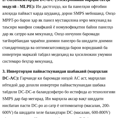
модулӣ - MLPE):
Ин дастгоҳҳо, ки ба панелҳои офтобии
алоҳида пайваст карда шудаанд, дорои SMPS мебошанд. Онҳо
MPPT-ро барои ҳар як панел мустақилона иҷро мекунанд ва
таъсири манфии сояафканӣ ё номувофиқатии байни панелҳо
дар як сатрро кам мекунанд. Онҳо инчунин баромади
тағйирёбандаи ҷараёни доимии панелро ба шиддати доимии
стандартишуда ва оптимизатсияшуда барои воридшавӣ ба
инвертери марказӣ табдил медиҳанд ва ҳосилнокии умумии
системаро беҳтар мекунанд.
3. Инверторҳои пайвасткунандаи шабакавӣ (марҳилаи
DC-AC):
Гарчанде ки баромади ниҳоӣ AC аст, марҳилаи
ибтидоӣ дар дохили инвертери пайвасткунандаи шабака
табдили DC-DC-и баландсифатро бо истифода аз технологияи
SMPS дар бар мегирад. Ин марҳила аксар вақт шиддати
нисбатан пасти DC-ро аз сатр ё оптимизатор (масалан, 200-
600V) ба шиддати хеле баландтари DC (масалан, 600-800V)