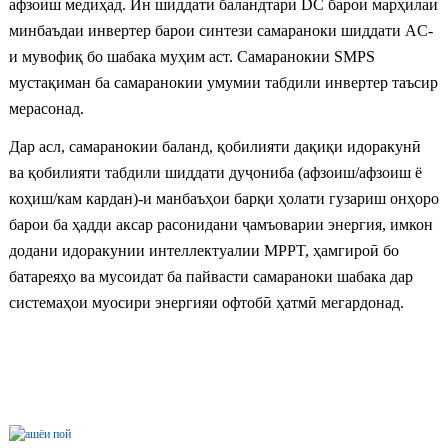
афзоиш медиҳад. Ин шиддати баландтари DC барои марҳилаи
минбаъдаи инвертер барои синтези самараноки шиддати AC-
и мувофиқ бо шабака муҳим аст. Самаранокии SMPS
мустақиман ба самаранокии умумии табдили инвертер таъсир
мерасонад.
Дар асл, самаранокии баланд, қобилияти дақиқи идоракунӣ
ва қобилияти табдили шиддати дуҷониба (афзоиш/афзоиш ё
коҳиш/кам кардан)-и манбаъҳои барқи ҳолати гузариш онҳоро
барои ба ҳадди аксар расонидани ҷамъоварии энергия, имкон
додани идоракунии интеллектуалии MPPT, ҳамгироӣ бо
батареяҳо ва мусоидат ба пайвасти самараноки шабака дар
системаҳои муосири энергияи офтобӣ ҳатмӣ мегардонад.