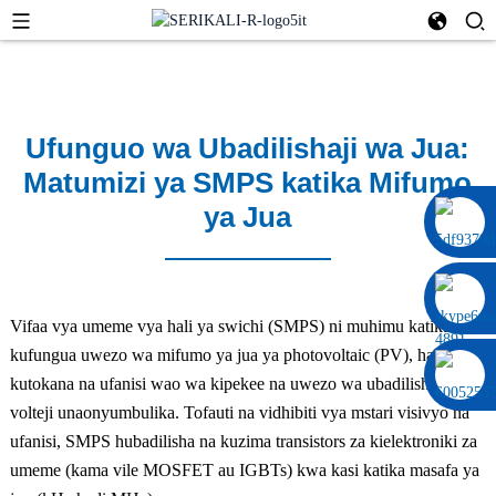
Ufunguo wa Ubadilishaji wa Jua:
Matumizi ya SMPS katika Mifumo
ya Jua
0086 13322920697
Vifaa vya umeme vya hali ya swichi (SMPS) ni muhimu katika
kufungua uwezo wa mifumo ya jua ya photovoltaic (PV), hasa
kutokana na ufanisi wao wa kipekee na uwezo wa ubadilishaji wa
volteji unaonyumbulika. Tofauti na vidhibiti vya mstari visivyo na
ufanisi, SMPS hubadilisha na kuzima transistors za kielektroniki za
umeme (kama vile MOSFET au IGBTs) kwa kasi katika masafa ya