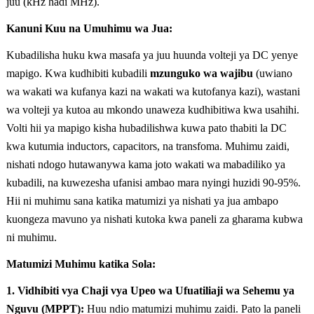
juu (kHz hadi MHz).
Kanuni Kuu na Umuhimu wa Jua:
Kubadilisha huku kwa masafa ya juu huunda volteji ya DC yenye
mapigo. Kwa kudhibiti kubadili
mzunguko wa wajibu
(uwiano
wa wakati wa kufanya kazi na wakati wa kutofanya kazi), wastani
wa volteji ya kutoa au mkondo unaweza kudhibitiwa kwa usahihi.
Volti hii ya mapigo kisha hubadilishwa kuwa pato thabiti la DC
kwa kutumia inductors, capacitors, na transfoma. Muhimu zaidi,
nishati ndogo hutawanywa kama joto wakati wa mabadiliko ya
kubadili, na kuwezesha ufanisi ambao mara nyingi huzidi 90-95%.
Hii ni muhimu sana katika matumizi ya nishati ya jua ambapo
kuongeza mavuno ya nishati kutoka kwa paneli za gharama kubwa
ni muhimu.
Matumizi Muhimu katika Sola:
1. Vidhibiti vya Chaji vya Upeo wa Ufuatiliaji wa Sehemu ya
Nguvu (MPPT):
Huu ndio matumizi muhimu zaidi. Pato la paneli