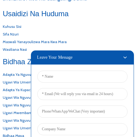
Usaidizi Na Huduma
Kuhusu Sisi
Sifa Nzuri
Maswali Yanayoulizwa Mara Kwa Mara
Wasiliana Nasi
Leave Your Message
Bidhaa Zetu
Adapta Ya Nguvu Ya Eneo-Kazi
Ugavi Wa Umeme Wa AC DC
Adapta Ya Kupachika Ukutani
Ugavi Wa Nguvu Wa Fremu Iliyofunguliwa
Ugavi Wa Nguvu Nyembamba Sana
Ugavi Mwembamba Wa Umeme
Ugavi Wa Nguvu Ya Kuhifadhi Betri
Ugavi Wa Umeme Wa Reli Ya Din
Bidhaa Mpya