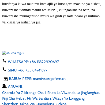
huvifanya kuwa muhimu kwa ajili ya kuongeza mavuno ya nishati,
kuwezesha udhibiti mahiri wa MPPT, kuunganisha na betri, na
kuwezesha muunganisho mzuri wa gridi ya taifa ndani ya mifumo
ya kisasa ya nishati ya jua.
WHATSAPP:
+86 13322920697
SIMU:
+86 755 84741877
BARUA PEPE:
mandyso@gofern.cn
ANUANI:
Ghorofa Ya 7, Kitengo Cha 1, Eneo La Viwanda La Jingfanghua,
Kijiji Cha Hebei, Mji Wa Bantian, Wilaya Ya Longgang,
Shenzhen, Mkoa Wa Guangdong, Uchina