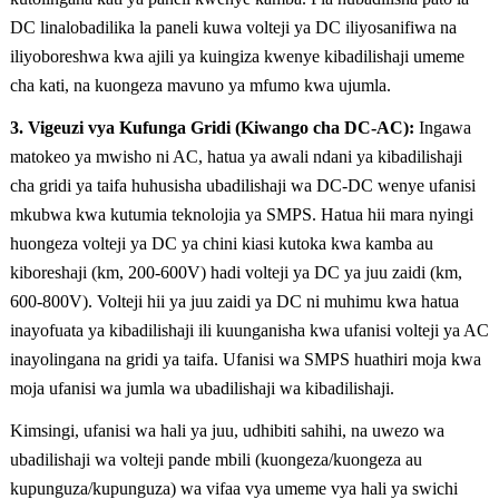
DC linalobadilika la paneli kuwa volteji ya DC iliyosanifiwa na
iliyoboreshwa kwa ajili ya kuingiza kwenye kibadilishaji umeme
cha kati, na kuongeza mavuno ya mfumo kwa ujumla.
3. Vigeuzi vya Kufunga Gridi (Kiwango cha DC-AC):
Ingawa
matokeo ya mwisho ni AC, hatua ya awali ndani ya kibadilishaji
cha gridi ya taifa huhusisha ubadilishaji wa DC-DC wenye ufanisi
mkubwa kwa kutumia teknolojia ya SMPS. Hatua hii mara nyingi
huongeza volteji ya DC ya chini kiasi kutoka kwa kamba au
kiboreshaji (km, 200-600V) hadi volteji ya DC ya juu zaidi (km,
600-800V). Volteji hii ya juu zaidi ya DC ni muhimu kwa hatua
inayofuata ya kibadilishaji ili kuunganisha kwa ufanisi volteji ya AC
inayolingana na gridi ya taifa. Ufanisi wa SMPS huathiri moja kwa
moja ufanisi wa jumla wa ubadilishaji wa kibadilishaji.
Kimsingi, ufanisi wa hali ya juu, udhibiti sahihi, na uwezo wa
ubadilishaji wa volteji pande mbili (kuongeza/kuongeza au
kupunguza/kupunguza) wa vifaa vya umeme vya hali ya swichi