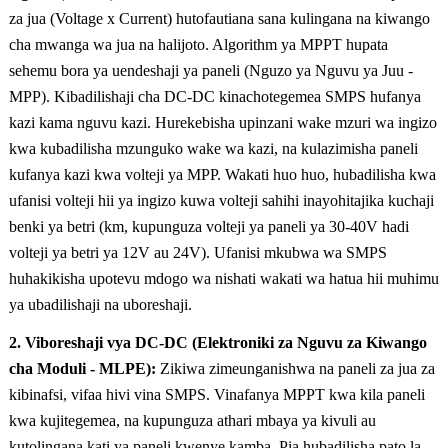
za jua (Voltage x Current) hutofautiana sana kulingana na kiwango
cha mwanga wa jua na halijoto. Algorithm ya MPPT hupata
sehemu bora ya uendeshaji ya paneli (Nguzo ya Nguvu ya Juu -
MPP). Kibadilishaji cha DC-DC kinachotegemea SMPS hufanya
kazi kama nguvu kazi. Hurekebisha upinzani wake mzuri wa ingizo
kwa kubadilisha mzunguko wake wa kazi, na kulazimisha paneli
kufanya kazi kwa volteji ya MPP. Wakati huo huo, hubadilisha kwa
ufanisi volteji hii ya ingizo kuwa volteji sahihi inayohitajika kuchaji
benki ya betri (km, kupunguza volteji ya paneli ya 30-40V hadi
volteji ya betri ya 12V au 24V). Ufanisi mkubwa wa SMPS
huhakikisha upotevu mdogo wa nishati wakati wa hatua hii muhimu
ya ubadilishaji na uboreshaji.
2. Viboreshaji vya DC-DC (Elektroniki za Nguvu za Kiwango
cha Moduli - MLPE):
Zikiwa zimeunganishwa na paneli za jua za
kibinafsi, vifaa hivi vina SMPS. Vinafanya MPPT kwa kila paneli
kwa kujitegemea, na kupunguza athari mbaya ya kivuli au
kutolingana kati ya paneli kwenye kamba. Pia hubadilisha pato la