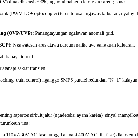
10V) dina efisiensi >90%, ngaminimalkeun karugian sareng panas.
balik (PWM IC + optocoupler) terus-terusan ngawas kaluaran, nyaluyuke
ang (OVP/UVP):
Panangtayungan ngalawan anomali grid.
SCP):
Ngawatesan arus atawa pareum nalika aya gangguan kaluaran.
h bahaya termal.
atanapi saklar transien.
erlocking, train control) nganggo SMPS paralel redundan "N+1" kalayan 
ting sapertos sirkuit jalur (ngadeteksi ayana karéta), sinyal (nampilkeu
iturunkeun tina:
gna 110V/230V AC fase tunggal atanapi 400V AC tilu fase) dialirkeun k