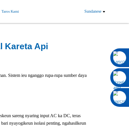
Taros Kami
Sundanese
l Kareta Api
0086 13322920697
 aman. Sistem ieu nganggo rupa-rupa sumber daya
skeun sareng nyaring input AC ka DC, teras
ari nyayogikeun isolasi penting, ngahasilkeun