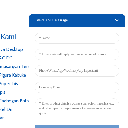
Leave Your Message
 Kami
Nyambung
ya Desktop
 AC DC
emasangan Tembok
Pigura Kabuka
uper Ipis
pis
Cadangan Batré
Rel Din
ar