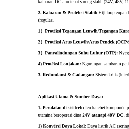
kaluaran DC anu tepat sareng stabil (24V, 48V, 1
2. Kaluaran & Protéksi Stabil:
Hiji loop eupan 
(regulasi
1）Protéksi Tegangan Leuwih/Tegangan Kur
2）Protéksi Arus Leuwih/Arus Pendek (OCP/
3）Panyalindungan Suhu Luhur (OTP):
Nyega
4) Protéksi Lonjakan:
Ngurangan sambaran petir 
3. Redundansi & Cadangan:
Sistem kritis (int
Aplikasi Utama & Sumber Daya:
1. Peralatan di sisi trek:
Ieu kalebet komponén pen
utamina beroperasi dina
24V atanapi 48V DC
, d
1) Konvérsi Daya Lokal:
Daya listrik AC (serin