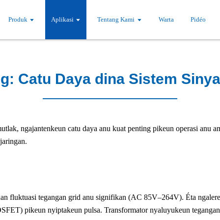
Produk
Aplikasi
Tentang Kami
Warta
Pidéo
g: Catu Daya dina Sistem Sinya
s mutlak, ngajantenkeun catu daya anu kuat penting pikeun operasi anu
jaringan.
 fluktuasi tegangan grid anu signifikan (AC 85V–264V). Éta ngalere
FET) pikeun nyiptakeun pulsa. Transformator nyaluyukeun tegangan b