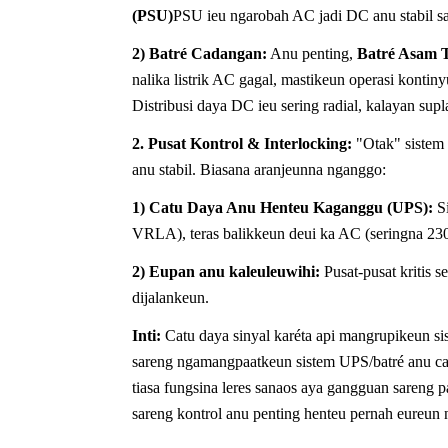
(PSU)
PSU ieu ngarobah AC jadi DC anu stabil s
2) Batré Cadangan:
Anu penting,
Batré Asam T
nalika listrik AC gagal, mastikeun operasi kont
Distribusi daya DC ieu sering radial, kalayan supla
2. Pusat Kontrol & Interlocking:
"Otak" sistem 
anu stabil. Biasana aranjeunna nganggo:
1) Catu Daya Anu Henteu Kaganggu (UPS):
S
VRLA), teras balikkeun deui ka AC (seringna 230V
2) Eupan anu kaleuleuwihi:
Pusat-pusat kritis 
dijalankeun.
Inti:
Catu daya sinyal karéta api mangrupikeun sist
sareng ngamangpaatkeun sistem UPS/batré anu cang
tiasa fungsina leres sanaos aya gangguan sareng 
sareng kontrol anu penting henteu pernah eureun n