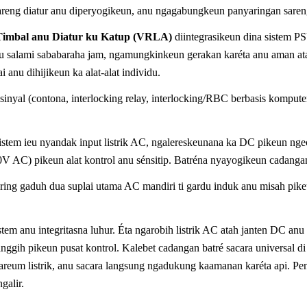
areng diatur anu diperyogikeun, anu ngagabungkeun panyaringan saren
imbal anu Diatur ku Katup (VRLA)
diintegrasikeun dina sistem P
inyu salami sababaraha jam, ngamungkinkeun gerakan karéta anu aman a
i anu dihijikeun ka alat-alat individu.
sinyal (contona, interlocking relay, interlocking/RBC berbasis kompute
istem ieu nyandak input listrik AC, ngalereskeunana ka DC pikeun nge
 AC) pikeun alat kontrol anu sénsitip. Batréna nyayogikeun cadangan 
sering gaduh dua suplai utama AC mandiri ti gardu induk anu misah pi
em anu integritasna luhur. Éta ngarobih listrik AC atah janten DC anu di
gih pikeun pusat kontrol. Kalebet cadangan batré sacara universal di 
pareum listrik, anu sacara langsung ngadukung kaamanan karéta api. Pe
galir.