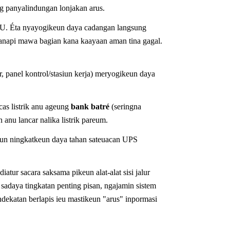
g panyalindungan lonjakan arus.
SU. Éta nyayogikeun daya cadangan langsung
tanapi mawa bagian kana kaayaan aman tina gagal.
r, panel kontrol/stasiun kerja) meryogikeun daya
cas listrik anu ageung
bank batré
(seringna
anu lancar nalika listrik pareum.
keun ningkatkeun daya tahan sateuacan UPS
atur sacara saksama pikeun alat-alat sisi jalur
sadaya tingkatan penting pisan, ngajamin sistem
ndekatan berlapis ieu mastikeun "arus" inpormasi