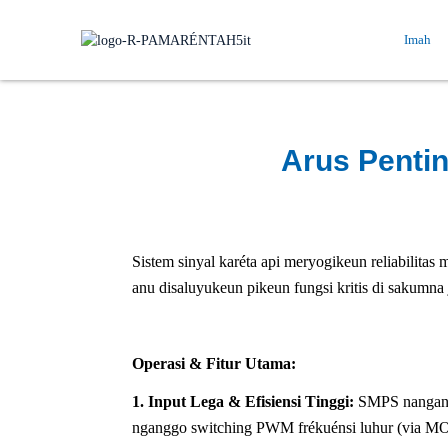
Imah
Arus Pentin
Sistem sinyal karéta api meryogikeun reliabilita
anu disaluyukeun pikeun fungsi kritis di sakumna 
Operasi & Fitur Utama:
1. Input Lega & Efisiensi Tinggi:
SMPS nanganan
nganggo switching PWM frékuénsi luhur (via MOS