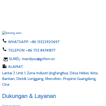
6.
WHATSAPP:
+86 13322920697
TELEPON:
+86 755 84741877
SURÉL:
mandyso@gofern.cn
ALAMAT:
Lantai 7, Unit 1, Zona Industri Jingfanghua, Désa Hebei, Kota
Bantian, Distrik Longgang, Shenzhen, Propinsi Guangdong,
Cina
Dukungan & Layanan
Tentang Kami