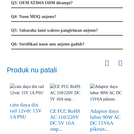
Q3: OEM ATAWA ODM ditampi?
Q4: Naon MOQ anjeun?
Q5: Sabaraha lami waktos pangiriman anjeun?
Q6: Sertifikasi naon anu anjeun gaduh?
Produk nu patali
catu daya din
rail 12vdc 15V
CE FCC RoHS
Adaptor daya
1A PSU
AC 110/220V
luhur 90W AC
P
DC 5V 10A
DC 15V6A
d
smp...
pikeun...
k