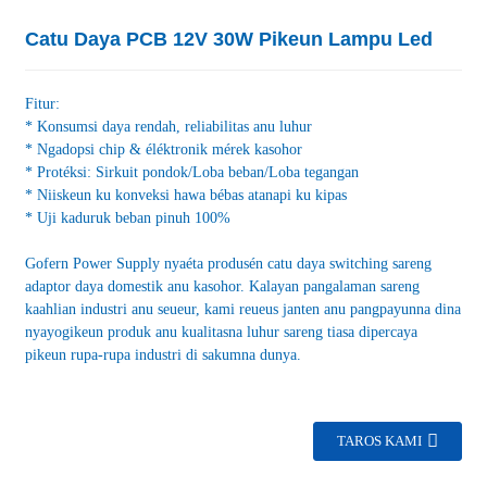
Catu Daya PCB 12V 30W Pikeun Lampu Led
Fitur:
* Konsumsi daya rendah, reliabilitas anu luhur
* Ngadopsi chip & éléktronik mérek kasohor
* Protéksi: Sirkuit pondok/Loba beban/Loba tegangan
* Niiskeun ku konveksi hawa bébas atanapi ku kipas
* Uji kaduruk beban pinuh 100%
Gofern Power Supply nyaéta produsén catu daya switching sareng
adaptor daya domestik anu kasohor. Kalayan pangalaman sareng
kaahlian industri anu seueur, kami reueus janten anu pangpayunna dina
nyayogikeun produk anu kualitasna luhur sareng tiasa dipercaya
pikeun rupa-rupa industri di sakumna dunya.
TAROS KAMI