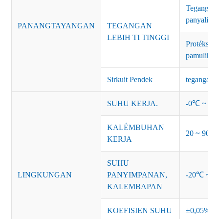
Tegangan 
panyalind
PANANGTAYANGAN
TEGANGAN
LEBIH TI TINGGI
Protéksi: 
pamulihan
Sirkuit Pendek
tegangan p
SUHU KERJA.
-0℃ ~ +45
KALÉMBUHAN
20 ~ 90% 
KERJA
SUHU
LINGKUNGAN
PANYIMPANAN,
-20℃ ~ +
KALEMBAPAN
KOEFISIEN SUHU
±0,05%/