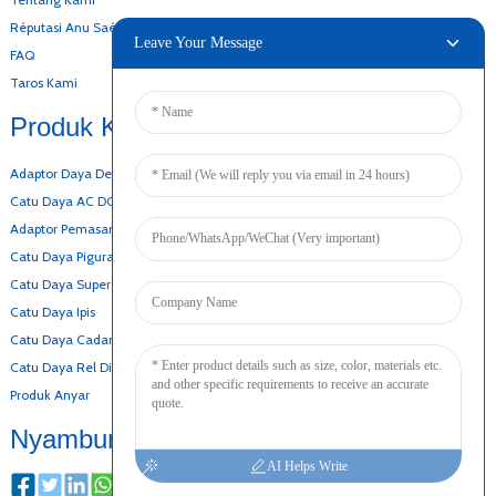
Réputasi Anu Saé
Leave Your Message
FAQ
Taros Kami
Produk Kami
Adaptor Daya Desktop
Catu Daya AC DC
Adaptor Pemasangan Tembok
Catu Daya Pigura Kabuka
Catu Daya Super Ipis
Catu Daya Ipis
Catu Daya Cadangan Batré
Catu Daya Rel Din
Produk Anyar
Nyambung
AI Helps Write