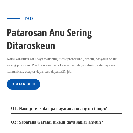
FAQ
Patarosan Anu Sering
Ditaroskeun
Kami konsultan catu daya switching listrik profésional, desain, panyadia solusi
sareng produsén. Produk utama kami kalebet catu daya industri, catu daya alat
komunikasi, adaptor daya, catu daya LED, jsb.
DIAJAR DEUI
Q1: Naon jinis istilah pamayaran anu anjeun tampi?
Q2: Sabaraha Garansi pikeun daya saklar anjeun?