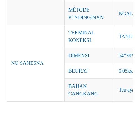
MÉTODE
NGALIW
PENDINGINAN
TERMINAL
TANDA: A
KONEKSI
DIMENSI
54*39*3
NU SANESNA
BEURAT
0.05kg/pc
BAHAN
Teu aya
CANGKANG