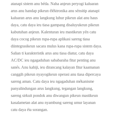
atanapi sistem anu béda. Naha anjeun peryogi kaluaran
arus anu handap pikeun éléktronika anu sénsitip atanapi
kaluaran arus anu langkung luhur pikeun alat anu haus
daya, catu daya ieu tiasa gampang disaluyukeun pikeun
kabutuhan anjeun. Kalenturan ieu mastikeun yén catu
daya cocog pikeun rupa-rupa aplikasi sareng tiasa
diintegrasikeun sacara mulus kana rupa-rupa sistem daya.
Salian ti karakteristik arus anu tiasa diatur, catu daya
AC/DC ieu ngagaduhan sababaraha fitur penting anu
sanés. Anu kahiji, ieu dirancang kalayan fitur kaamanan
canggih pikeun nyayogikeun operasi anu tiasa dipercaya
sareng aman. Catu daya ieu ngagaduhan mékanisme
panyalindungan arus langkung, tegangan langkung,
sareng sirkuit pondok anu diwangun pikeun mastikeun
kasalametan alat anu nyambung sareng umur layanan
catu daya éta sorangan.