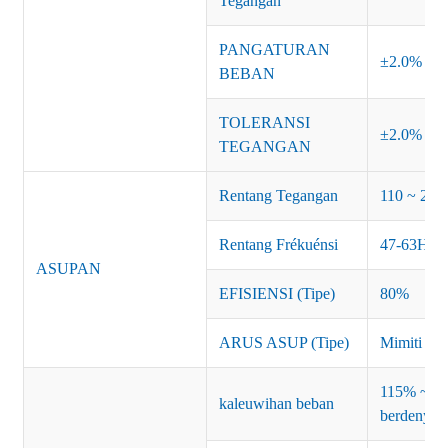
Tegangan
PANGATURAN
±2.0%
BEBAN
TOLERANSI
±2.0%
TEGANGAN
Rentang Tegangan
110 ~ 24
Rentang Frékuénsi
47-63Hz
ASUPAN
EFISIENSI (Tipe)
80%
ARUS ASUP (Tipe)
Mimiti T
115% ~ 13
kaleuwihan beban
berdenyut