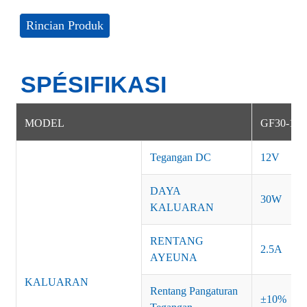
Rincian Produk
SPÉSIFIKASI
MODEL
GF30-1B
Tegangan DC
12V
DAYA
30W
KALUARAN
RENTANG
2.5A
AYEUNA
KALUARAN
Rentang Pangaturan
±10%