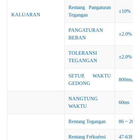
Rentang Pangaturan
±10%
KALUARAN
Tegangan
PANGATURAN
±2.0%
BEBAN
TOLERANSI
±2.0%
TEGANGAN
SETUP, WAKTU
800ms, 50
GEDONG
NANGTUNG
60ms
WAKTU
Rentang Tegangan
86 ~ 264
Rentang Frékuénsi
47-63Hz