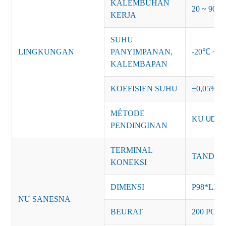
KALÉMBUHAN
20 ~ 90% 
KERJA
SUHU
LINGKUNGAN
PANYIMPANAN,
-20℃ ~ +
KALEMBAPAN
KOEFISIEN SUHU
±0,05%/
MÉTODE
KU
UDAR
PENDINGINAN
TERMINAL
TANDA: A
KONEKSI
DIMENSI
P98*L28
NU SANESNA
BEURAT
200 PCS/