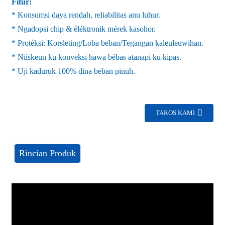
Fitur:
* Konsumsi daya rendah, reliabilitas anu luhur.
* Ngadopsi chip & éléktronik mérek kasohor.
* Protéksi: Korsleting/Loba beban/Tegangan kaleuleuwihan.
* Niiskeun ku konveksi hawa bébas atanapi ku kipas.
* Uji kaduruk 100% dina beban pinuh.
TAROS KAMI
Rincian Produk