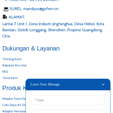
SURÉL:
mandyso@gofern.cn
ALAMAT:
Lantai 7, Unit 1, Zona Industri Jingfanghua, Désa Hebei, Kota
Bantian, Distrik Longgang, Shenzhen, Propinsi Guangdong,
Cina
Dukungan & Layanan
Tentang Kami
Réputasi Anu Saé
FAQ
Taros Kami
Leave Your Message
Produk Kami
Adaptor Daya Desktop
Catu Daya AC DC
Adaptor Pemasangan Tembok