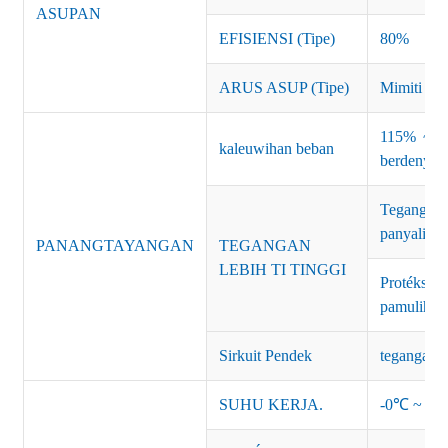
ASUPAN
EFISIENSI (Tipe)
80%
ARUS ASUP (Tipe)
Mimiti T
115% ~ 13
kaleuwihan beban
berdenyut
Teganga
panyalind
PANANGTAYANGAN
TEGANGAN
LEBIH TI TINGGI
Protéksi:
pamulihan
Sirkuit Pendek
tegangan p
SUHU KERJA.
-0℃ ~ +45