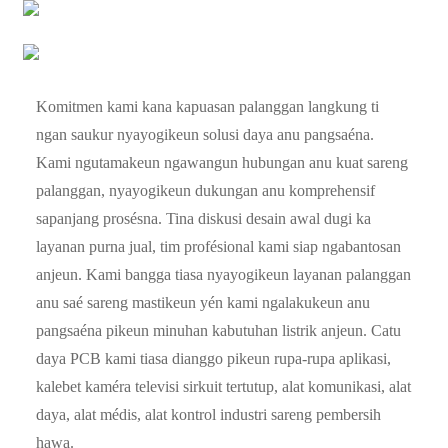
Komitmen kami kana kapuasan palanggan langkung ti
ngan saukur nyayogikeun solusi daya anu pangsaéna.
Kami ngutamakeun ngawangun hubungan anu kuat sareng
palanggan, nyayogikeun dukungan anu komprehensif
sapanjang prosésna. Tina diskusi desain awal dugi ka
layanan purna jual, tim profésional kami siap ngabantosan
anjeun. Kami bangga tiasa nyayogikeun layanan palanggan
anu saé sareng mastikeun yén kami ngalakukeun anu
pangsaéna pikeun minuhan kabutuhan listrik anjeun. Catu
daya PCB kami tiasa dianggo pikeun rupa-rupa aplikasi,
kalebet kaméra televisi sirkuit tertutup, alat komunikasi, alat
daya, alat médis, alat kontrol industri sareng pembersih
hawa.