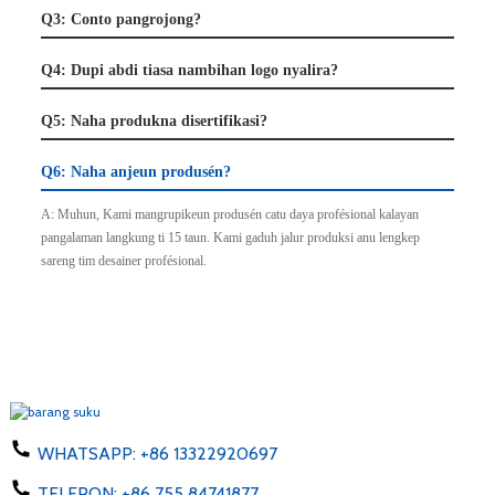
Q3: Conto pangrojong?
Q4: Dupi abdi tiasa nambihan logo nyalira?
Q5: Naha produkna disertifikasi?
Q6: Naha anjeun produsén?
A: Muhun, Kami mangrupikeun produsén catu daya profésional kalayan
pangalaman langkung ti 15 taun. Kami gaduh jalur produksi anu lengkep
sareng tim desainer profésional.
WHATSAPP:
+86 13322920697
TELEPON:
+86 755 84741877