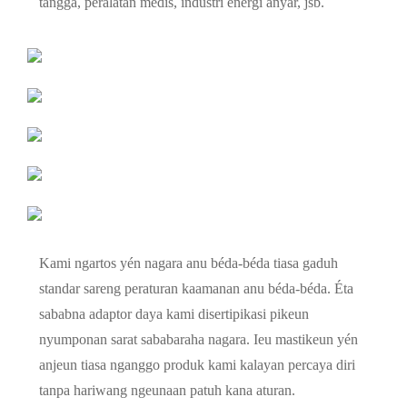
tangga, peralatan médis, industri énergi anyar, jsb.
Kami ngartos yén nagara anu béda-béda tiasa gaduh
standar sareng peraturan kaamanan anu béda-béda. Éta
sababna adaptor daya kami disertipikasi pikeun
nyumponan sarat sababaraha nagara. Ieu mastikeun yén
anjeun tiasa nganggo produk kami kalayan percaya diri
tanpa hariwang ngeunaan patuh kana aturan.