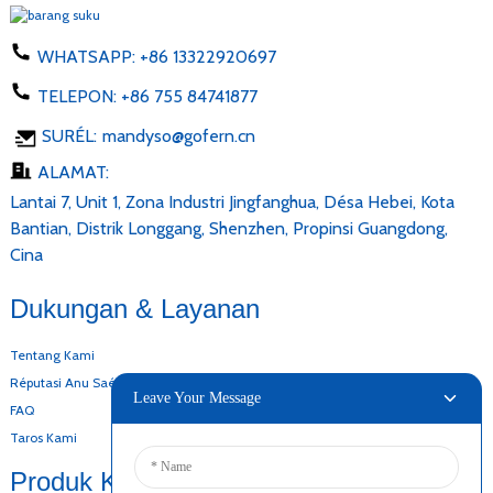
WHATSAPP:
+86 13322920697
TELEPON:
+86 755 84741877
SURÉL:
mandyso@gofern.cn
ALAMAT:
Lantai 7, Unit 1, Zona Industri Jingfanghua, Désa Hebei, Kota
Bantian, Distrik Longgang, Shenzhen, Propinsi Guangdong,
Cina
Dukungan & Layanan
Tentang Kami
Réputasi Anu Saé
Leave Your Message
FAQ
Taros Kami
Produk Kami