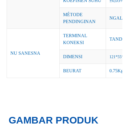
KOEFISIEN SUHU
±0,05%/
MÉTODE
NGALIW
PENDINGINAN
TERMINAL
TANDA: A
KONEKSI
NU SANESNA
DIMENSI
121*55*3
BEURAT
0.75Kg/P
GAMBAR PRODUK