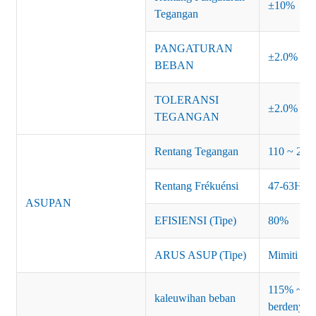
±10%
Tegangan
PANGATURAN
±2.0%
BEBAN
TOLERANSI
±2.0%
TEGANGAN
Rentang Tegangan
110 ~ 24
Rentang Frékuénsi
47-63Hz
ASUPAN
EFISIENSI (Tipe)
80%
ARUS ASUP (Tipe)
Mimiti T
115% ~ 13
kaleuwihan beban
berdenyut