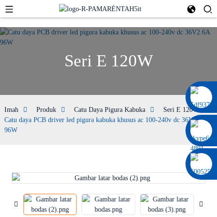
Seri E 120W
0086 13322920697
Imah
Produk
Catu Daya Pigura Kabuka
Seri E 120W
Catu daya PCB driver led pigura kabuka khusus ac 100-240v dc 36V2.6A
96W