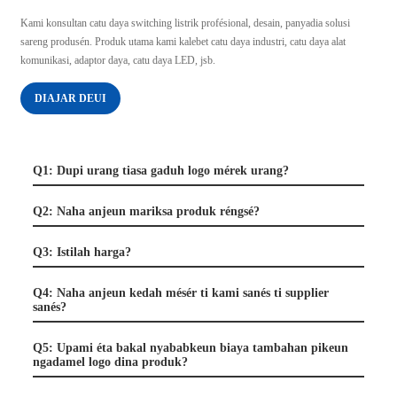
Kami konsultan catu daya switching listrik profésional, desain, panyadia solusi
sareng produsén. Produk utama kami kalebet catu daya industri, catu daya alat
komunikasi, adaptor daya, catu daya LED, jsb.
DIAJAR DEUI
Q1: Dupi urang tiasa gaduh logo mérek urang?
Q2: Naha anjeun mariksa produk réngsé?
Q3: Istilah harga?
Q4: Naha anjeun kedah mésér ti kami sanés ti supplier
sanés?
Q5: Upami éta bakal nyababkeun biaya tambahan pikeun
ngadamel logo dina produk?