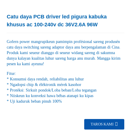
Catu daya PCB driver led pigura kabuka
khusus ac 100-240v dc 36V2.6A 96W
Gofern power mangrupikeun pamimpin profésional sareng produsén
catu daya switching sareng adaptor daya anu berpengalaman di Cina.
Produk kami seueur dianggo di seueur widang sareng di sakumna
dunya kalayan kualitas luhur sareng harga anu murah. Mangga kirim
pesen ka kami ayeuna!
Fitur:
* Konsumsi daya rendah, reliabilitas anu luhur
* Ngadopsi chip & éléktronik mérek kasohor
* Protéksi: Sirkuit pondok/Loba beban/Loba tegangan
* Niiskeun ku konveksi hawa bébas atanapi ku kipas
* Uji kaduruk beban pinuh 100%
TAROS KAMI