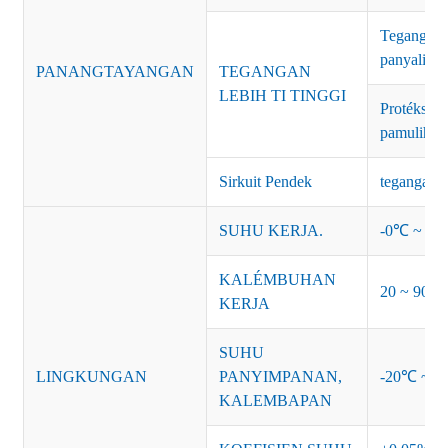
Tegangan 
panyalind
PANANGTAYANGAN
TEGANGAN
LEBIH TI TINGGI
Protéksi: 
pamulihan
Sirkuit Pendek
tegangan p
SUHU KERJA.
-0℃ ~ +45
KALÉMBUHAN
20 ~ 90% 
KERJA
SUHU
LINGKUNGAN
PANYIMPANAN,
-20℃ ~ +
KALEMBAPAN