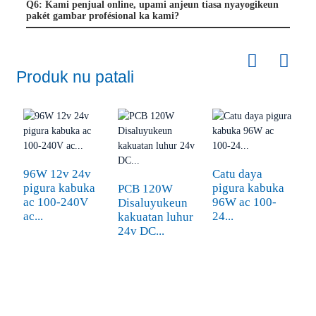
Q6: Kami penjual online, upami anjeun tiasa nyayogikeun
pakét gambar profésional ka kami?
Produk nu patali
96W 12v 24v
Catu daya
K
pigura kabuka
pigura kabuka
p
PCB 120W
ac 100-240V
96W ac 100-
1
Disaluyukeun
ac...
24...
L.
kakuatan luhur
24v DC...