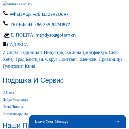
WhatsApp:
+86 13322920697
ТЕЛЕФОН:
+86 755 84741877
Е-ПОШТА:
mandyso@gofern.cn
АДРЕСА:
7. Спрат, Јединица 1, Индустријска Зона Ђингфанхуа, Село
Хебеј, Град Бантијан, Округ Лонгганг, Шенжен, Провинција
Гуангдонг, Кина
Подршка И Сервис
О Нама
Добра Репутација
Честа Питања
Контактирајте Нас
Leave Your Message
Наши Производи