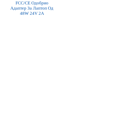
FCC/CE Одобрио
Адаптер За Лаптоп Од
48W 24V 2A