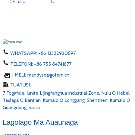
5v 5a ...
1...
WHATSAPP:
+86 13322920697
TELEFONI:
+86 755 84741877
I-MELI:
mandyso@gofern.cn
TUATUSI:
7 Fogafale, Iunite 1, Jingfanghua Industrial Zone, Nuʻu O Hebei,
Taulaga O Bantian, Itumalo O Longgang, Shenzhen, Itumalo O
Guangdong, Saina
Lagolago Ma Auaunaga
Faatatau Ia Tatou