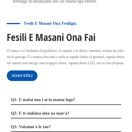
filifiliga fa'atuatuaina mo ou mana'oga eletise.
Fesili E Masani Ona Fesiligia
Fesili E Masani Ona Fai
O matou o se faufautua fa'apolofesa i le sapalai o le eletise, mamanu, tu'uina atu fofo
ma le gaosiga. O a matou oloa autū e aofia ai sapalai eletise fa'apisinisi, sapalai eletise
mo masini feso'ota'iga, mea fa'apipi'i eletise, sapalai eletise LED, ma isi mea fa'apena.
AOAO ATILI
Q1: E mafai ona i ai la matou logo?
Q2: E te siakiina oloa ua maeʻa?
Q3: Vaitaimi o le tau?