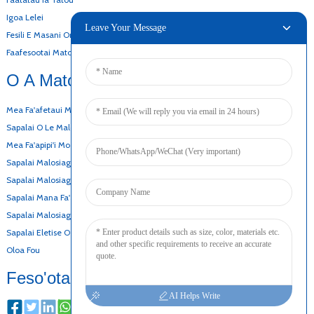
Igoa Lelei
Leave Your Message
Fesili E Masani Ona Fesiligia
Faafesootai Matou
O A Matou Oloa
Mea Fa'afetaui Malosiaga O Le Komepiuta
Sapalai O Le Malosiaga AC DC
Mea Fa'apipi'i Mo Le Fa'apipi'i I Le Puipui
Sapalai Malosiaga Fa'avaa Tatala
Sapalai Malosiaga Manifinifi Tele
Sapalai Mana Fa'alelei
Sapalai Malosiaga Fa'aleoleo O Le Maa
Sapalai Eletise O Le Din Rail
Oloa Fou
Feso'ota'i
AI Helps Write