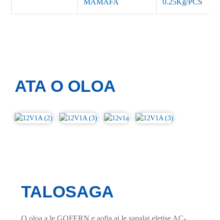
MAMAFA
0.25Kg/PCS
ATA O OLOA
TALOSAGA
O oloa a le GOFERN e aofia ai le sapalai eletise AC-