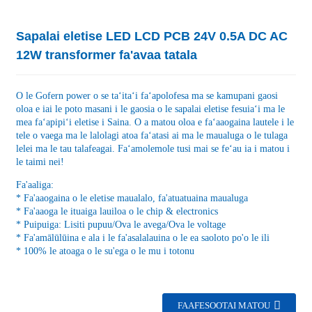
Sapalai eletise LED LCD PCB 24V 0.5A DC AC
12W transformer fa'avaa tatala
O le Gofern power o se taʻitaʻi faʻapolofesa ma se kamupani gaosi
oloa e iai le poto masani i le gaosia o le sapalai eletise fesuiaʻi ma le
mea faʻapipiʻi eletise i Saina. O a matou oloa e faʻaaogaina lautele i le
tele o vaega ma le lalolagi atoa faʻatasi ai ma le maualuga o le tulaga
lelei ma le tau talafeagai. Faʻamolemole tusi mai se feʻau ia i matou i
le taimi nei!
Fa'aaliga:
* Fa'aaogaina o le eletise maualalo, fa'atuatuaina maualuga
* Fa'aaoga le ituaiga lauiloa o le chip & electronics
* Puipuiga: Lisiti pupuu/Ova le avega/Ova le voltage
* Fa'amālūlūina e ala i le fa'asalalauina o le ea saoloto po'o le ili
* 100% le atoaga o le su'ega o le mu i totonu
FAAFESOOTAI MATOU