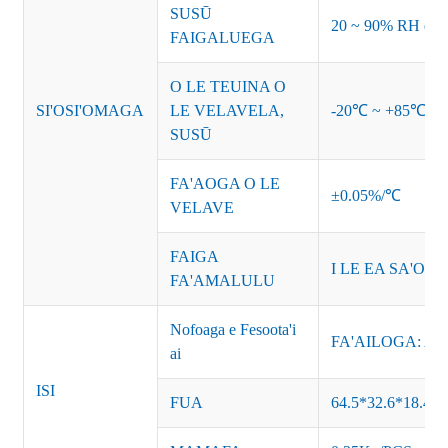
SUSŪ
20 ~ 90% RH e le 
FAIGALUEGA
O LE TEUINA O
SI'OSI'OMAGA
LE VELAVELA,
-20℃ ~ +85℃ 1
SUSŪ
FA'AOGA O LE
±0.05%/℃
VELAVE
FAIGA
I LE EA SA'OL
FA'AMALULU
Nofoaga e Fesoota'i
FA'AILOGA: AC-
ai
ISI
FUA
64.5*32.6*18.4m