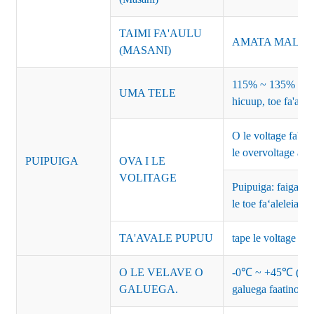
TAIMI FA'AULU
AMATA MALULU
(MASANI)
115% ~ 135% o le 
UMA TELE
hicuup, toe fa'alel
O le voltage fa'at
le overvoltage ama
PUIPUIGA
OVA I LE
VOLITAGE
Puipuiga: faiga pa
le toe faʻaleleia ot
TA'AVALE PUPUU
tape le voltage ma 
O LE VELAVE O
-0℃ ~ +45℃ (Tagai i
GALUEGA.
galuega faatino)