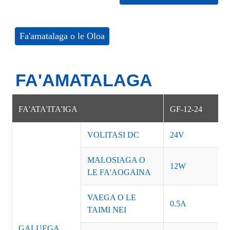
Fa'amatalaga o le Oloa
FA'AMATALAGA
FA'ATA'ITA'IGA
GF-12-24
VOLITASI DC
24V
MALOSIAGA O
12W
LE FA'AOGAINA
VAEGA O LE
0.5A
TAIMI NEI
GALUEGA