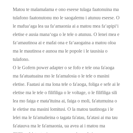
Matou te malamalama e ono eseese tulaga faatonuina ma
tulafono faatonutonu mo le saogalemu i atunuu eseese. O
le mafuaʻaga lea ua faʻamaonia ai a matou mea faʻapipiʻi
eletise e ausia manaʻoga o le tele o atunuu. O lenei mea e
faʻamautinoa ai e mafai ona e faʻaaogaina a matou oloa
ma le mautinoa e aunoa ma le popole i le tausisia o
tulafono.
O le Gofern power adapter o se fofo e tele ona fa'aoga
ma fa'atuatuaina mo le fa'amalosia o le tele o masini
eletise. Faatasi ai ma lona tele o fa'aoga, foliga e sefe ai le
eletise ma le tele o filifiliga o le voltage, o le filifiliga sili
lea mo faiga e mata'ituina ai, faiga o moli, fa'atumuina o
le eletise ma masini lomitusi. O la matou tautinoga i le
lelei ma le fa'amalieina o tagata fa'atau, fa'atasi ai ma tau
fa'atauva ma le fa'amaonia, ua avea ai i matou ma