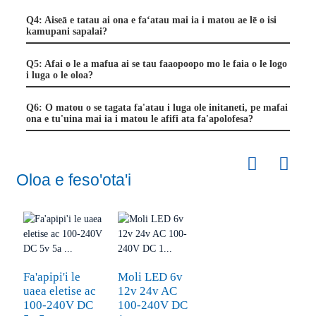
Q4: Aiseā e tatau ai ona e faʻatau mai ia i matou ae lē o isi
kamupani sapalai?
Q5: Afai o le a mafua ai se tau faaopoopo mo le faia o le logo
i luga o le oloa?
Q6: O matou o se tagata fa'atau i luga ole initaneti, pe mafai
ona e tu'uina mai ia i matou le afifi ata fa'apolofesa?
Oloa e feso'ota'i
Fa'apipi'i le
Moli LED 6v
uaea eletise ac
12v 24v AC
100-240V DC
100-240V DC