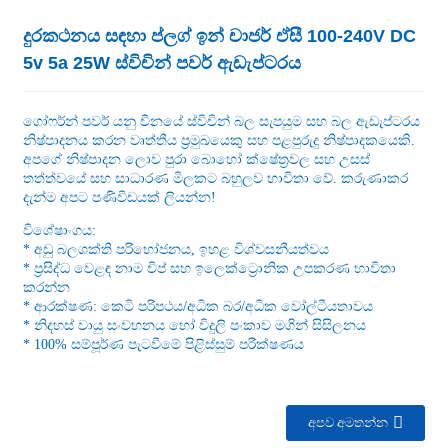
දුරකථනය සඳහා ප්ලග් ඉන් චාජර් ඒසී 100-240V DC
5v 5a 25W ස්විචින් පවර් ඇඩැප්ටරය
ගෝෆර්න් පවර් යනු චීනයේ ස්විචින් බල සැපයුම සහ බල ඇඩැප්ටරය
නිෂ්පාදනය කරන වෘත්තීය ප්‍රමුඛයෙකු සහ පළපුරුදු නිෂ්පාදකයෙකි.
අපගේ නිෂ්පාදන ලොව පුරා බොහෝ ක්ෂේත්‍රවල සහ උසස්
තත්ත්වයේ සහ සාධාරණ මිලකට බහුලව භාවිතා වේ. කරුණාකර
දැන්ම අපට පණිවිඩයක් ලියන්න!
විශේෂාංගය:
* අඩු බලශක්ති පරිභෝජනය, ඉහළ විශ්වසනීයත්වය
* ප්‍රසිද්ධ වෙළඳ නාම චිප් සහ ඉලෙක්ට්‍රොනික උපකරණ භාවිතා
කරන්න
* ආරක්ෂණ: කෙටි පරිපථය/අධික බර/අධික වෝල්ටීයතාවය
* නිදහස් වායු සංවහනය හෝ විදුලි පංකාව මගින් සිසිලනය
* 100% සම්පූර්ණ පැටවීමේ පිළිස්සුම් පරීක්ෂණය
අපව අමතන්න