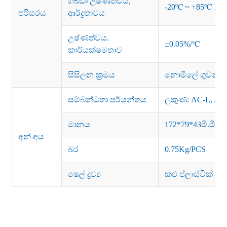
ගබඩා උෂ්ණත්වය,
-20℃ ~ +85℃ 10~9
පරිසරය
ආර්ද්‍රතාවය
උෂ්ණත්වය.
±0.05%/℃
කාර්යක්ෂමතාව
සිසිලන ක්‍රමය
නොමිලේ ගුවනින්
සම්බන්ධතා පර්යන්තය
ලකුණ: AC-L, AC
මානය
172*79*43මි.මී.
අන් අය
බර
0.75Kg/PCS
ෂෙල් ද්‍රව්‍ය
කළු ප්ලාස්ටික් හෝ 