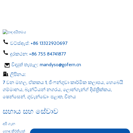
වට්ස්ඇප්:
+86 13322920697
දුරකථන:
+86 755 84741877
විද්‍යුත් තැපෑල:
mandyso@gofern.cn
ලිපිනය:
7 වන මහල, ඒකකය 1, ජිංෆන්ගුවා කාර්මික කලාපය, හෙබෙයි
ගම්මානය, බැන්ටියන් නගරය, ලොන්ගැන්ග් දිස්ත්‍රික්කය,
ෂෙන්සෙන්, ගුවැන්ඩොං පළාත, චීනය
සහාය සහ සේවාව
අපි ගැන
හොඳ කීර්තියක්