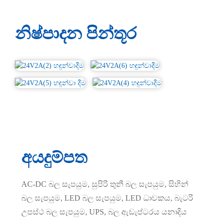
නිෂ්පාදන පින්තූර
අයදුම්පත
AC-DC බල සැපයුම, සුපිරි තුනී බල සැපයුම, සිහින්
බල සැපයුම, LED බල සැපයුම, LED ධාවකය, බැටරි
උපස්ථ බල සැපයුම, UPS, බල ඇඩැප්ටරය යනාදිය