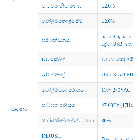
පැටවුම් නියාමනය
±2.0%
වෝල්ටීයතා ඉවසීම
±2.0%
5.5 x 2.5, 5.5 x 2.1
සම්බන්ධකය
කුඩා USB, හෝ අ
DC කේබල්
1.15M හෝ අභිරු
AC කේබල්
US UK AU EU KR
වෝල්ටීයතා පරාසය
110~ 240VAC
සංඛ්‍යාත පරාසය
47-63Hz (47Hz)
ආදානය
කාර්යක්ෂමතාව(වර්ගය.)
80%
INRUSH
සීතල ආරම්භය 15