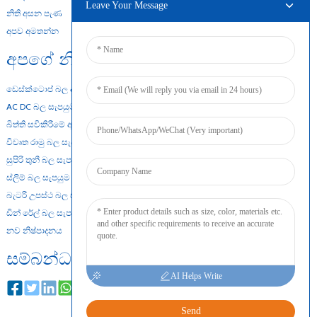
Leave Your Message
නිති අසන පැණ
අපව අමතන්න
අපගේ නිෂ්පාදන
ඩෙස්ක්ටොප් බල ඇඩැප්ටරය
AC DC බල සැපයුම
බිත්ති සවිකිරීමේ ඇඩැප්ටරය
විවෘත රාමු බල සැපයුම
සුපිරි තුනී බල සැපයුම
ස්ලිම් බල සැපයුම
බැටරි උපස්ථ බල සැපයුම
ඩින් රේල් බල සැපයුම
නව නිෂ්පාදනය
සම්බන්ධ කරන්න
AI Helps Write
Send