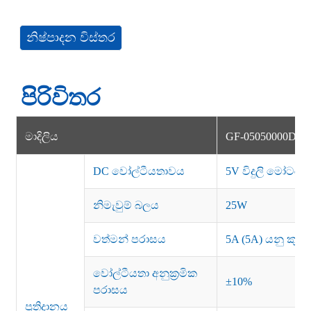
නිෂ්පාදන විස්තර
පිරිවිතර
මාදිලිය
GF-05050000D හඳු
DC වෝල්ටීයතාවය
5V විදුලි මෝටරය
නිමැවුම් බලය
25W
වත්මන් පරාසය
5A (5A) යනු කුමක
වෝල්ටීයතා අනුක්‍රමික
±10%
පරාසය
ප්‍රතිදානය