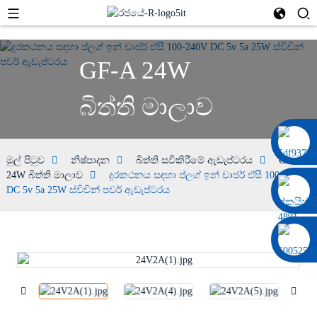
GF-A 24W
බිත්ති මාලාව
0086 13322920697
මුල් පිටුව
නිෂ්පාදන
බිත්ති සවිකිරීමේ ඇඩැප්ටරය
GF-A
24W බිත්ති මාලාව
දුරකථනය සඳහා ප්ලග් ඉන් චාජර් ඒසී 100-240V
DC 5v 5a 25W ස්විචින් පවර් ඇඩැප්ටරය