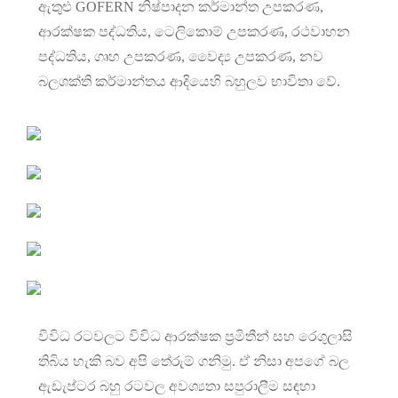
ඇතුළු GOFERN නිෂ්පාදන කර්මාන්ත උපකරණ,
ආරක්ෂක පද්ධතිය, ටෙලිකොම් උපකරණ, රථවාහන
පද්ධතිය, ගෘහ උපකරණ, වෛද්‍ය උපකරණ, නව
බලශක්ති කර්මාන්තය ආදියෙහි බහුලව භාවිතා වේ.
විවිධ රටවලට විවිධ ආරක්ෂක ප්‍රමිතීන් සහ රෙගුලාසි
තිබිය හැකි බව අපි තේරුම් ගනිමු. ඒ නිසා අපගේ බල
ඇඩැප්ටර බහු රටවල අවශ්‍යතා සපුරාලීම සඳහා