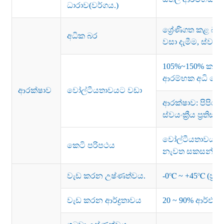
ධාරාව(වර්ගය.)
ශ්‍රේණිගත කළ බ
අධික බර
වසා දැමීම, ස්වයංක
105%~150% ක ශ්‍ර
ආරම්භක අධි වෝල
ආරක්ෂාව
වෝල්ටීයතාවයට වඩා
ආරක්ෂාව: පිපිරුම්
ස්වයංක්‍රීය ප්‍රත
වෝල්ටීයතාවය අක්
කෙටි පරිපථය
නැවත සකසන්න.
වැඩ කරන උෂ්ණත්වය.
-0℃ ~ +45℃ (ප්‍රත
වැඩ කරන ආර්ද්‍රතාවය
20 ~ 90% ආර්එ