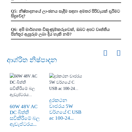
Q5: නිෂ්පාදනයේ ලාංඡනය සෑදීම සඳහා අමතර පිරිවැයක් දැරීමට
සිදුවේද?
Q6: අපි මාර්ගගත විකුණුම්කරුවෙක්, ඔබට අපට වෘත්තීය
පින්තූර ඇසුරුම ලබා දිය හැකි නම්?
ආශ්රිත නිෂ්පාදන
දුරකථන
චාජරය 5W
60W 48V AC
වර්ගයේ C USB
DC බිත්ති
ac 100-24...
සවිකිරීමේ බල
ඇඩැප්ටරය...