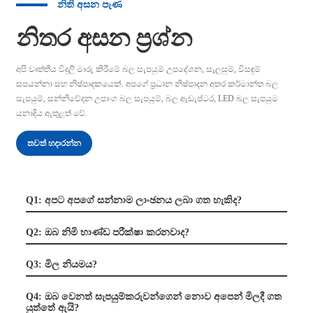
නිති අසන පැණ
නිතර අසන ප්‍රශ්න
අපි වෘත්තීය විදුලි මාරු කිරීමේ බල සැපයුම් උපදේශන, සැලසුම්, විසඳුම්
සපයන්නා සහ නිෂ්පාදකයෙක්. අපගේ ප්‍රධාන නිෂ්පාදන අතර කර්මාන්ත බල
සැපයුම්, සන්නිවේදන උපාංග බල සැපයුම්, බල ඇඩැප්ටර, LED බල සැපයුම
යනාදිය ඇතුළත් වේ.
තවත් හදාරන්න
Q1: අපට අපගේ සන්නාම ලාංඡනය ලබා ගත හැකිද?
Q2: ඔබ නිමි භාණ්ඩ පරීක්ෂා කරනවාද?
Q3: මිල නියමය?
Q4: ඔබ වෙනත් සැපයුම්කරුවන්ගෙන් නොව අපෙන් මිලදී ගත
යුත්තේ ඇයි?