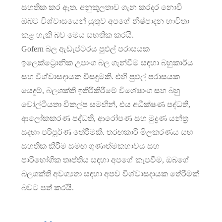
සහතික කර ඇත. අනුකූලතාව ගැන කරදර නොවී
ඔබට විශ්වාසයෙන් යුතුව අපගේ නිෂ්පාදන භාවිතා
කළ හැකි බව මෙය සහතික කරයි.
Gofern බල ඇඩැප්ටරය පුළුල් පරාසයක
ඉලෙක්ට්‍රොනික උපාංග බල ගැන්වීම සඳහා බහුකාර්ය
සහ විශ්වාසදායක විසඳුමකි. එහි පුළුල් පරාසයක
යෙදුම්, බලශක්ති ඉතිරිකිරීමේ විශේෂාංග සහ බහු
වෝල්ටීයතා විකල්ප සමඟින්, එය අධීක්ෂණ පද්ධති,
ආලෝකකරණ පද්ධති, ආරෝපණ සහ මුද්‍රණ යන්ත්‍ර
සඳහා පරිපූර්ණ තේරීමකි. තරඟකාරී මිලකරණය සහ
සහතික කිරීම සමඟ ගුණාත්මකභාවය සහ
පාරිභෝගික තෘප්තිය සඳහා අපගේ කැපවීම, ඔබගේ
බලශක්ති අවශ්‍යතා සඳහා අපව විශ්වාසදායක තේරීමක්
බවට පත් කරයි.