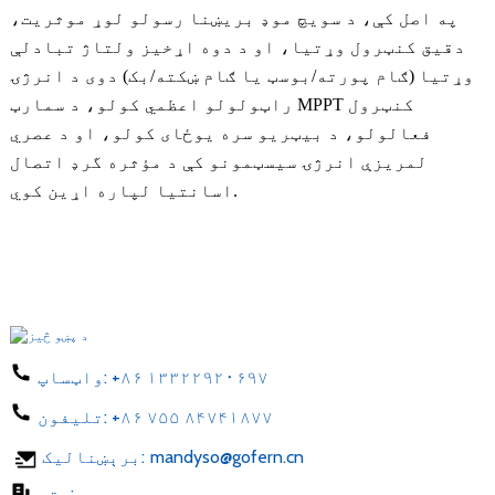
په اصل کې، د سویچ موډ بریښنا رسولو لوړ موثریت،
دقیق کنټرول وړتیا، او د دوه اړخیز ولتاژ تبادلې
وړتیا (ګام پورته/بوسټ یا ګام ښکته/بک) دوی د انرژۍ
راټولولو اعظمي کولو، د سمارټ MPPT کنټرول
فعالولو، د بیټریو سره یوځای کولو، او د عصري
لمریزې انرژۍ سیسټمونو کې د مؤثره گرډ اتصال
اسانتیا لپاره اړین کوي.
+۸۶ ۱۳۳۲۲۹۲۰۶۹۷
واټساپ:
+۸۶ ۷۵۵ ۸۴۷۴۱۸۷۷
تلیفون:
mandyso@gofern.cn
برېښنالیک:
پته: