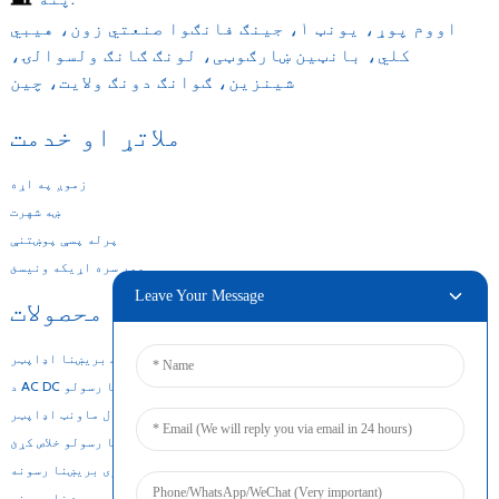
اووم پوړ، یونټ ۱، جینګ فانګوا صنعتي زون، هیبي
کلي، بانټین ښارګوټی، لونګ ګانګ ولسوالۍ،
شینزین، ګوانګ دونګ ولایت، چین
ملاتړ او خدمت
زموږ په اړه
ښه شهرت
پرله پسې پوښتنې
موږ سره اړیکه ونیسئ
Leave Your Message
زموږ محصولات
د ډیسټاپ بریښنا اډاپټر
د AC DC بریښنا رسولو
د وال ماونټ اډاپټر
د چوکاټ بریښنا رسولو خلاص کړئ
ډیر نری بریښنا رسونه
پتلی بریښنا رسونه