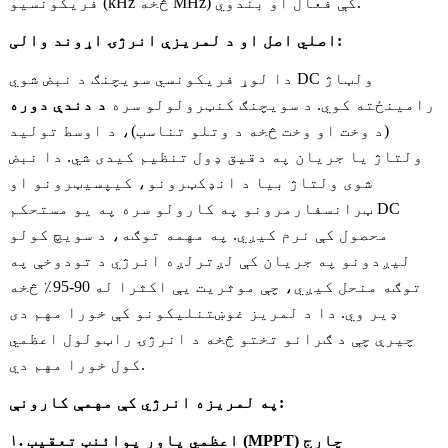
فریکونسیو (kHz څخه MHz) کې فعال او بندوي.
اصلي اصل او د لمریزې انرژۍ اړوند والی:
دا لوړ فریکونسي سویچنګ د نبض شوي DC ولټاژ
رامینځته کوي. د سویچنګ کنټرولولو سره
د دندې دوره
(د وخت او وخت څخه د وتلو تناسب)، د اوسط تولید
ولتاژ یا جریان په دقیق ډول تنظیم کیدی شي. دا نبض
شوی ولتاژ بیا د انډکټرونو، کیپسیټرونو او
ټرانسفارمرونو په کارولو سره په یو مستحکم DC
محصول کې نرم کیږي. په مهمه توګه، د سویچ کولو
لیږدونو په جریان کې لږترلږه انرژي د تودوخې په
توګه منحل کیږي، چې موثریت یې اکثرا له 90-95٪ څخه
ډیر وي. دا د لمریز غوښتنلیکونو کې خورا مهم دی
چیرې چې د ګرانو تختو څخه د انرژۍ راټولول اعظمي
کول خورا مهم دي.
په لمریزه انرژي کې مهمې کارونې:
۱. اعظمي پاور پوائنټ تعقیب (MPPT) چارج