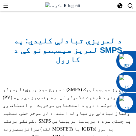
د لمریزې تبادلې کلیدي: په
لمریز سیسټمونو کې د SMPS
کارول
۰۰۸۶ ۱۳۳۲۲۹۲۰۶۹۷
د سویچ موډ بریښنا رسولو (SMPS) د لمریز فوټوولټیک
(PV) سیسټمونو د ظرفیت خلاصولو لپاره بنسټیز دي، په
عمده توګه د دوی د استثنایی موثریت او انعطاف وړ
ولتاژ تبادلې وړتیاو له امله. د لږ موثر خطي تنظیم
کونکو برعکس، SMPS په چټکۍ سره د بریښنا بریښنایی
ټرانزیسټرونه (لکه MOSFETs یا IGBTs) په لوړ