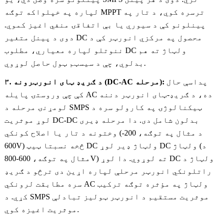
لپاره په خپلواکه توګه MPPT ترسره کوي، د تار په
پینلونو کې د سیوري یا بې اتفاقۍ منفي اغیز کموي.
دوی د پینل متغیر DC محصول په مرکزي انورټر کې د
ننوتلو لپاره معیاري، مطلوب DC ولټاژ ته هم
بدلوي، چې د سیسټم ټول حاصل لوړوي.
پداسې حال
۳. د ګریډ ټای انورټرونه (DC-AC مرحله):
کې چې وروستۍ پایله AC ده، د ګریډ-ټای انورټر دننه
لومړنۍ مرحله د SMPS ټیکنالوژۍ په کارولو سره د
لوړ موثریت DC-DC بدلون شامل دی. دا مرحله ډیری
وختونه د تار یا اصلاح کونکي (د مثال په توګه، 200-
600V) څخه نسبتا ټیټ DC ولټاژ ډیر لوړ DC ولټاژ (د
مثال په توګه، 600-800V) ته لوړوي. دا لوړ DC ولټاژ د
راتلونکي انورټر مرحلې لپاره اړین دی ترڅو د ګریډ
سره مطابقت لرونکي AC ولټاژ په مؤثره توګه ترکیب
کړي. د SMPS موثریت مستقیم د انورټر ټولیز تبادلې
موثریت اغیزه کوي.