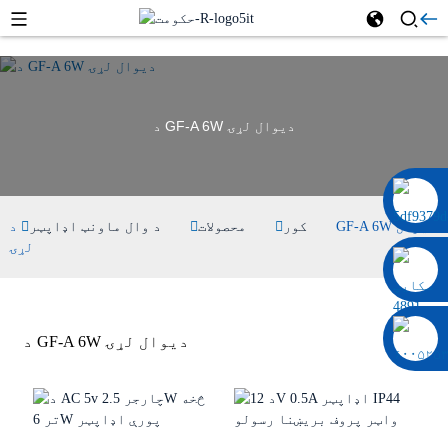
د GF-A 6W دیوال لړۍ
۰۰۸۶ ۱۳۳۲۲۹۲۰۶۹۷
کور
محصولات
د وال ماونټ اډاپټر
د GF-A 6W دیوال
لړۍ
د GF-A 6W دیوال لړۍ