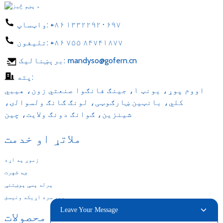
+۸۶ ۱۳۳۲۲۹۲۰۶۹۷
واټساپ:
+۸۶ ۷۵۵ ۸۴۷۴۱۸۷۷
تلیفون:
mandyso@gofern.cn
برېښنالیک:
پته:
اووم پوړ، یونټ ۱، جینګ فانګوا صنعتي زون، هیبي
کلي، بانټین ښارګوټی، لونګ ګانګ ولسوالۍ،
شینزین، ګوانګ دونګ ولایت، چین
ملاتړ او خدمت
زموږ په اړه
ښه شهرت
پرله پسې پوښتنې
موږ سره اړیکه ونیسئ
Leave Your Message
زموږ محصولات