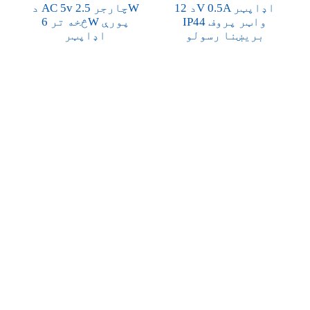
د 12V 0.5A اډاپټر
د AC 5v چارجر 2.5W
IP44 واټر پروف
څخه تر 6W پورې
بریښنا رسولو
اډاپټر