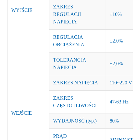
ZAKRES
WYJŚCIE
REGULACJI
±10%
NAPIĘCIA
REGULACJA
±2,0%
OBCIĄŻENIA
TOLERANCJA
±2,0%
NAPIĘCIA
ZAKRES NAPIĘCIA
110~220 V A
ZAKRES
47-63 Hz
CZĘSTOTLIWOŚCI
WEJŚCIE
WYDAJNOŚĆ (typ.)
80%
PRĄD
ZIMNY START