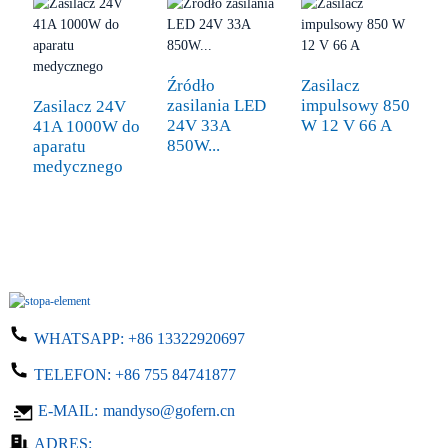
Z
s
Źródło
Zasilacz
A
zasilania LED
impulsowy 850
Zasilacz 24V
24V 33A
W 12 V 66 A
41A 1000W do
850W...
aparatu
medycznego
WHATSAPP:
+86 13322920697
TELEFON:
+86 755 84741877
E-MAIL:
mandyso@gofern.cn
ADRES: