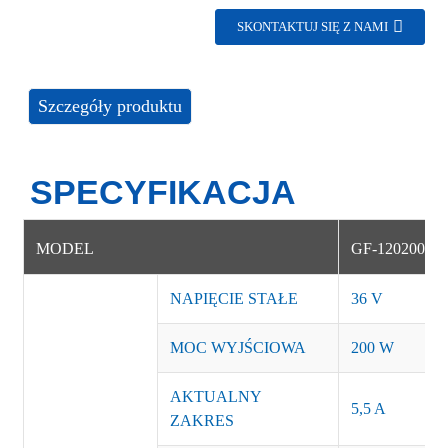
SKONTAKTUJ SIĘ Z NAMI
Szczegóły produktu
SPECYFIKACJA
MODEL
GF-12020000
NAPIĘCIE STAŁE
36 V
MOC WYJŚCIOWA
200 W
AKTUALNY
5,5 A
ZAKRES