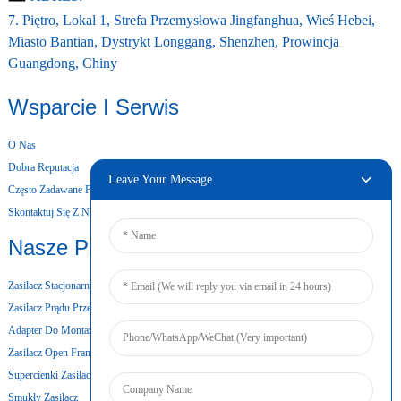
7. Piętro, Lokal 1, Strefa Przemysłowa Jingfanghua, Wieś Hebei,
Miasto Bantian, Dystrykt Longgang, Shenzhen, Prowincja
Guangdong, Chiny
Wsparcie I Serwis
O Nas
Dobra Reputacja
Leave Your Message
Często Zadawane Pytania
Skontaktuj Się Z Nami
Nasze Produkty
Zasilacz Stacjonarny
Zasilacz Prądu Przemiennego I Stałego
Adapter Do Montażu Ściennego
Zasilacz Open Frame
Supercienki Zasilacz
Smukły Zasilacz