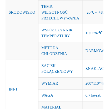
TEMP.,
ŚRODOWISKO
WILGOTNOŚĆ
-20℃ ~ +85℃ 
PRZECHOWYWANIA
WSPÓŁCZYNNIK
±0,05%/℃
TEMPERATURY
METODA
DARMOWYM
CHŁODZENIA
ZACISK
ZNAK: AC-L,
POŁĄCZENIOWY
WYMIAR
200*110*49m
INNI
WAGA
0,7 kg/szt.
MATERIAŁ