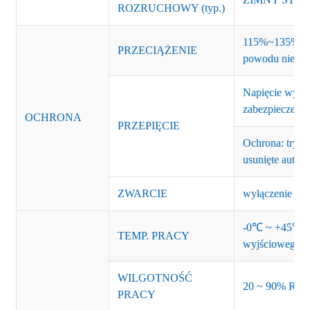
ROZRUCHOWY (typ.)
115%~135% moc
PRZECIĄŻENIE
powodu niestab
Napięcie wyj
zabezpieczenie
OCHRONA
PRZEPIĘCIE
Ochrona: tryb 
usunięte autom
ZWARCIE
wyłączenie napi
-0℃ ~ +45℃ (p
TEMP. PRACY
wyjściowego)
WILGOTNOŚĆ
20 ~ 90% RH b
PRACY