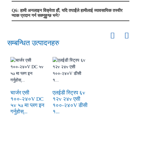
Q6: हामी अनलाइन विक्रेता हौं, यदि तपाईंले हामीलाई व्यावसायिक तस्वीर
प्याक प्रदान गर्न सक्नुहुन्छ भने?
सम्बन्धित उत्पादनहरु
चार्जर एसी
एलईडी स्ट्रिप ६v
१००-२४०V DC
१२v २४v एसी
५v ५a मा प्लग इन
१००-२४०V डीसी
गर्नुहोस्...
१...