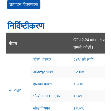
उत्पादन विवरणहरू
निर्दिष्टीकरण
GF-12-24 को लागि सोधपुछ प
मोडेल
सम्पर्क गर्नेछौं।
डीसी भोल्टेज
२४V को लागि
आउटपुट पावर
१२ वाट
हालको दायरा
०.५ क
आउटपुट
भोल्टेज ADJ. दायरा
±१०%
लोड नियमन
±२.०%