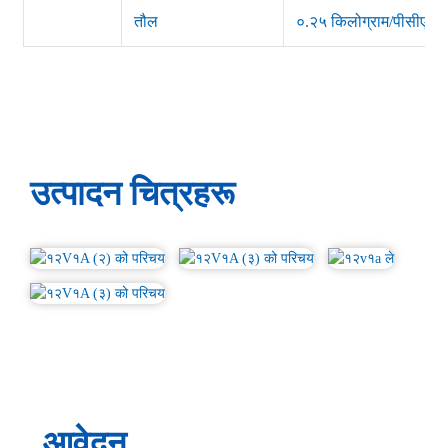
तौल
०.२५ किलोग्राम/पीसीएस
उत्पादन चित्रहरू
आवेदन