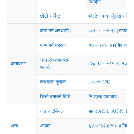
हटाइयो
छोटो सर्किट
भोल्टेज बन्द गर्नुहोस् र रि
काम गर्ने अस्थायी।
-०℃ ~ +४५℃ (आउटपुट लोड ड
काम गर्ने नम्रता
२० ~ ९०% RH गैर-घनक
भण्डारण तापक्रम,
वातावरण
-२० ℃ ~ +८५ ℃ १० ~
आर्द्रता
तापक्रम गुणांक
±०.०५%/℃
चिसो बनाउने विधि
नि:शुल्क हावाबाट
जडान टर्मिनल
मार्क: AC-L, AC-N, F
अन्य
आयाम
६४.५*३२.६*१८.४ मिमी