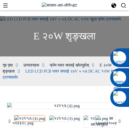
E २०W शृङ्खला
००८६ १३३२२९२०६९७
गृह पृष्ठ
उत्पादनहरू
फ्रेम पावर सप्लाई खोल्नुहोस्
E २०W
शृङ्खला
LED LCD PCB पावर सप्लाई २४V ०.५A DC AC १२W खुला फ्रेम
ट्रान्सफर्मर