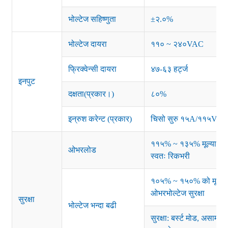
भोल्टेज सहिष्णुता
±२.०%
भोल्टेज दायरा
११० ~ २४०VAC
फ्रिक्वेन्सी दायरा
४७-६३ हर्ट्ज
इनपुट
दक्षता(प्रकार।)
८०%
इन्रुश करेन्ट (प्रकार)
चिसो सुरु १५A/११५V
११५% ~ १३५% मूल्याङ्कन 
ओभरलोड
स्वतः रिकभरी
१०५% ~ १५०% को मूल्याङ
ओभरभोल्टेज सुरक्षा
सुरक्षा
भोल्टेज भन्दा बढी
सुरक्षा: बर्स्ट मोड, असाम