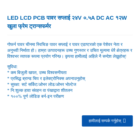
LED LCD PCB पावर सप्लाई २४V ०.५A DC AC १२W
खुला फ्रेम ट्रान्सफर्मर
गोफर्न पावर चीनमा स्विचिङ पावर सप्लाई र पावर एडाप्टरको एक पेशेवर नेता र
अनुभवी निर्माता हो। हाम्रा उत्पादनहरू उच्च गुणस्तर र उचित मूल्यमा धेरै क्षेत्रहरू र
विश्वभर व्यापक रूपमा प्रयोग गरिन्छ। कृपया हामीलाई अहिले नै सन्देश लेख्नुहोस्!
सुविधा:
* कम बिजुली खपत, उच्च विश्वसनीयता
* प्रसिद्ध ब्रान्ड चिप र इलेक्ट्रोनिक्स अपनाउनुहोस्
* सुरक्षा: सर्ट सर्किट/ओभर लोड/ओभर भोल्टेज
* नि:शुल्क हावा संवहन वा पंखाद्वारा शीतलन
* १००% पूर्ण लोडिङ बर्न-इन परीक्षण
हामीलाई सम्पर्क गर्नुहोस्