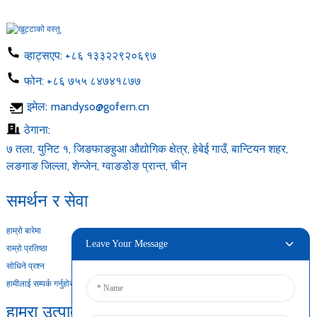
व्हाट्सएप:
+८६ १३३२२९२०६९७
फोन:
+८६ ७५५ ८४७४१८७७
इमेल:
mandyso@gofern.cn
ठेगाना:
७ तला, युनिट १, जिङफाङहुआ औद्योगिक क्षेत्र, हेबेई गाउँ, बान्टियन शहर,
लङगाङ जिल्ला, शेन्जेन, ग्वाङडोङ प्रान्त, चीन
समर्थन र सेवा
हाम्रो बारेमा
Leave Your Message
राम्रो प्रतिष्ठा
सोधिने प्रश्न
हामीलाई सम्पर्क गर्नुहोस
हाम्रा उत्पादनहरू