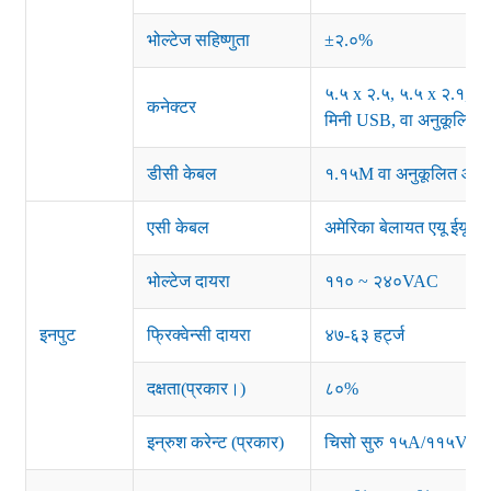
भोल्टेज सहिष्णुता
±२.०%
५.५ x २.५, ५.५ x २.१, ३.
कनेक्टर
मिनी USB, वा अनुकूलित
डीसी केबल
१.१५M वा अनुकूलित आवश
एसी केबल
अमेरिका बेलायत एयू ईयू 
भोल्टेज दायरा
११० ~ २४०VAC
इनपुट
फ्रिक्वेन्सी दायरा
४७-६३ हर्ट्ज
दक्षता(प्रकार।)
८०%
इन्रुश करेन्ट (प्रकार)
चिसो सुरु १५A/११५V