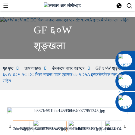
GF ६०W
शृङ्खला
००८६ १३३२२९२०६९७
गृह पृष्ठ
उत्पादनहरू
डेस्कटप पावर एडाप्टर
GF ६०W शृङ्खला
६०W ४८V AC DC भित्ता माउन्ट पावर एडाप्टर dc १.२५A इन्टरचेन्जेबल प्लग
सहित