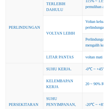
115% ~ 135% ku
TERLEBIH
pemulihan aut
DAHULU
Voltan keluara
PERLINDUNGAN
perlindungan v
VOLTAN LEBIH
Perlindungan: 
mengalih kelua
LITAR PANTAS
voltan mati da
SUHU KERJA.
-0℃ ~ +45℃ (R
KELEMBAPAN
20 ~ 90% RH 
KERJA
SUHU
PERSEKITARAN
PENYIMPANAN,
-20℃ ~ +85℃