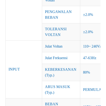
Voltan
PENGAWALAN
±2.0%
BEBAN
TOLERANSI
±2.0%
VOLTAN
Julat Voltan
110~ 240VAC
Julat Frekuensi
47-63Hz
INPUT
KEBERKESANAN
80%
(Typ.)
ARUS MASUK
PERMULAAN 
(Typ.)
BEBAN