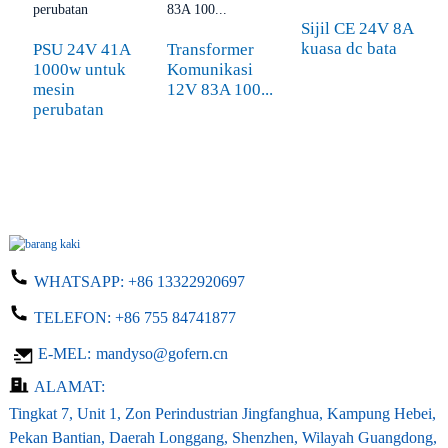
Sijil CE 24V 8A
S
kuasa dc bata
d
PSU 24V 41A
Transformer
k
1000w untuk
Komunikasi
mesin
12V 83A 100...
perubatan
WHATSAPP:
+86 13322920697
TELEFON:
+86 755 84741877
E-MEL:
mandyso@gofern.cn
ALAMAT:
Tingkat 7, Unit 1, Zon Perindustrian Jingfanghua, Kampung Hebei,
Pekan Bantian, Daerah Longgang, Shenzhen, Wilayah Guangdong,