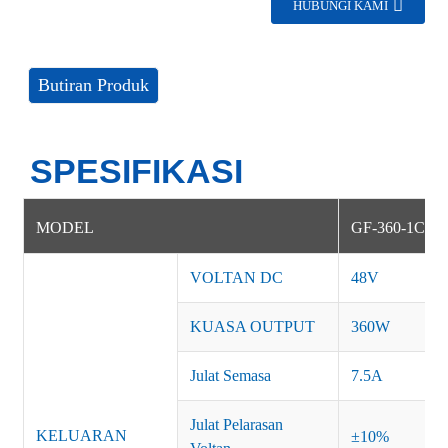
HUBUNGI KAMI
Butiran Produk
SPESIFIKASI
MODEL
GF-360-1C-A
VOLTAN DC
48V
KUASA OUTPUT
360W
Julat Semasa
7.5A
Julat Pelarasan
KELUARAN
±10%