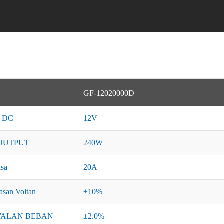
GF-12020000D
 DC
12V
OUTPUT
240W
asa
20A
rasan Voltan
±10%
ALAN BEBAN
±2.0%