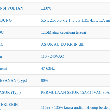
NSI VOLTAN
±2.0%
MBUNG
5.5 x 2.5, 5.5 x 2.1, 3.5 x 1.35, 4.1 x 1.7, 
DC
1.15M atau keperluan tersuai
AC
AS UK AU EU KR IN dll.
an
110~ 240VAC
uensi
47-63Hz
SANAN (Typ.)
80%
SUK (Typ.)
PERMULAAN SEJUK 15A/115VAC 30A
TERLEBIH
115% ~ 135% kuasa undian; Hicuup berdeny