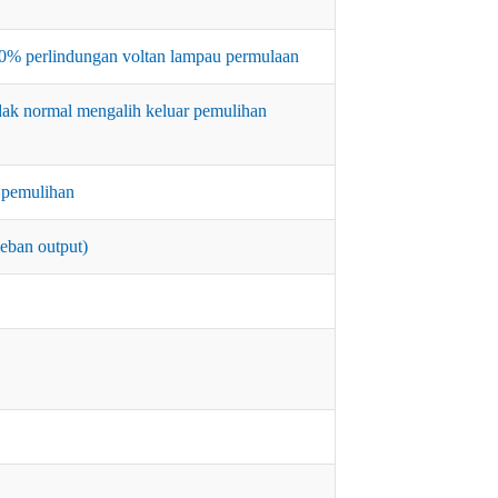
50% perlindungan voltan lampau permulaan
dak normal mengalih keluar pemulihan
k pemulihan
ban output)