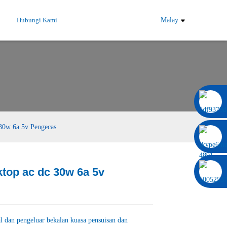
Hubungi Kami
Malay
0086 13322920697
 30w 6a 5v Pengecas
top ac dc 30w 6a 5v
Load
Load
l dan pengeluar bekalan kuasa pensuisan dan