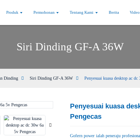
Produk
Permohonan
Tentang Kami
Berita
Video
Siri Dinding GF-A 36W
an Dinding
Siri Dinding GF-A 36W
Penyesuai kuasa desktop ac dc
Penyesuai kuasa desk
Loading...
Loading...
Pengecas
Gofern power ialah peneraju profesiona