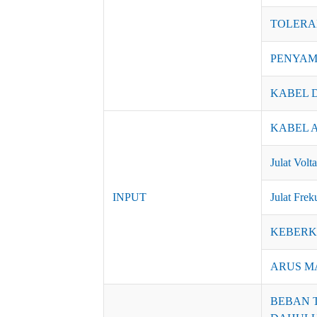
TOLERA
PENYA
KABEL 
KABEL 
Julat Volt
INPUT
Julat Frek
KEBERKE
ARUS MA
BEBAN 