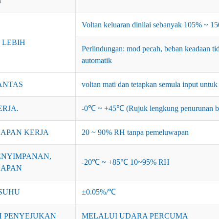
U
Voltan keluaran dinilai sebanyak 105% ~ 1
 LEBIH
Perlindungan: mod pecah, beban keadaan ti
automatik
ANTAS
voltan mati dan tetapkan semula input untu
ERJA.
-0℃ ~ +45℃ (Rujuk lengkung penurunan be
APAN KERJA
20 ~ 90% RH tanpa pemeluwapan
ENYIMPANAN,
-20℃ ~ +85℃ 10~95% RH
BAPAN
 SUHU
±0.05%/℃
 PENYEJUKAN
MELALUI UDARA PERCUMA